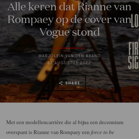
Alle keren dat Rianne van
Rompaey op de cover van
Vogue stond
MARJOLEIN VAN DEN BRAND
23 AUGUSTUS 2022
SHARE
Met een modellencarrière die al bijna een decennium
overspant is Rianne van Rompaey een
force to be