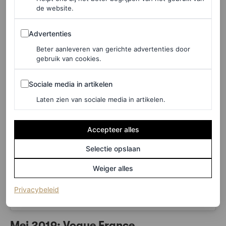
de website.
Advertenties
Advertenties
Beter aanleveren van gerichte advertenties door
Dit bericht op Instagram bekijken
gebruik van cookies.
Sociale media in artikelen
Sociale media in artikelen
Laten zien van sociale media in artikelen.
Accepteer alles
Selectie opslaan
Weiger alles
(opent in een nieuw tabblad)
Privacybeleid
Een bericht gedeeld door Rianne Van Rompaey (@riannevanrompaey)
Mei 2019: Vogue France