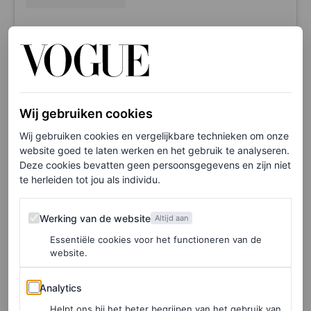
Een bericht gedeeld door Rianne Van Rompaey (@riannevanrompaey)
Wij gebruiken cookies
September 2019: Vogue France
Wij gebruiken cookies en vergelijkbare technieken om onze
website goed te laten werken en het gebruik te analyseren.
Deze cookies bevatten geen persoonsgegevens en zijn niet
te herleiden tot jou als individu.
Werking van de website
Werking van de website
Altijd aan
Essentiële cookies voor het functioneren van de
website.
Analytics
Analytics
Helpt ons bij het beter begrijpen van het gebruik van