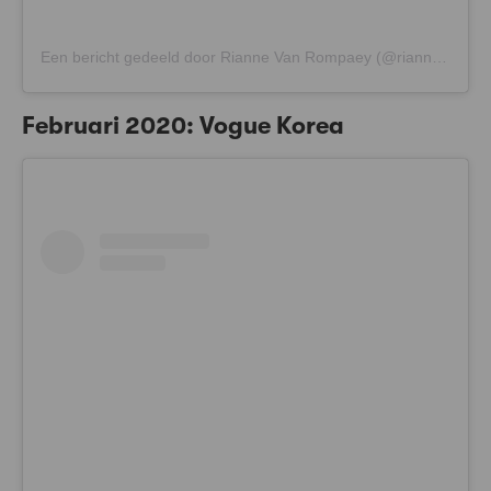
Een bericht gedeeld door Rianne Van Rompaey (@riannevanrompaey)
Februari 2020: Vogue Korea