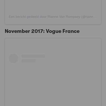
Een bericht gedeeld door Rianne Van Rompaey (@riannevanrompaey)
November 2017: Vogue France