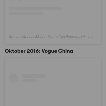
Een bericht gedeeld door Rianne Van Rompaey (@riannevanrompaey)
Oktober 2016: Vogue China