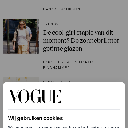
HANNAH JACKSON
TRENDS
De cool-girl staple van dit
moment? De zonnebril met
getinte glazen
LARA OLIVERI EN MARTINE
FINDHAMMER
PARTNERSHIP
Let’s talk sportswear: Vogue
duidde de tennis inspired
trends van de zomer tijdens
dit rooftop event
Wij gebruiken cookies
Wij gebruiken cookies en vergelijkbare technieken om onze