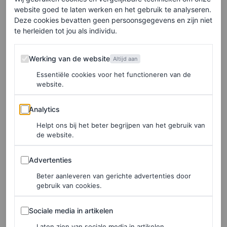
BJÖRN BORG
website goed te laten werken en het gebruik te analyseren.
Deze cookies bevatten geen persoonsgegevens en zijn niet
TV & FILM
te herleiden tot jou als individu.
Deze heerlijke
throwbackfilms van Mary-
Werking van de website
Werking van de website
Altijd aan
Kate en Ashley Olsen wil je
Essentiële cookies voor het functioneren van de
nog een keer zien
website.
Analytics
EMMA SPECTER
Analytics
Helpt ons bij het beter begrijpen van het gebruik van
de website.
FASHION
Waarom de stijl van Mary-
Advertenties
Kate en Ashley Olsen zo
Advertenties
begeerlijk is en wat we ervan
Beter aanleveren van gerichte advertenties door
gebruik van cookies.
kunnen leren
Sociale media in artikelen
Sociale media in artikelen
LARA OLIVERI
Laten zien van sociale media in artikelen.