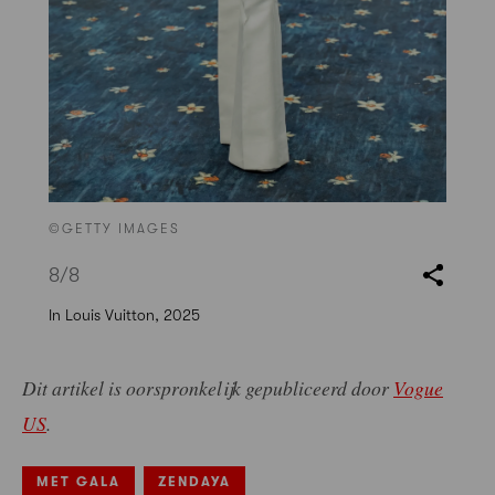
©GETTY IMAGES
8
/8
In Louis Vuitton, 2025
Dit artikel is oorspronkelijk gepubliceerd door
Vogue
US
.
MET GALA
ZENDAYA