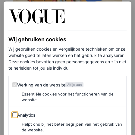
Wij gebruiken cookies
©GETTY IMAGES
Wij gebruiken cookies en vergelijkbare technieken om onze
website goed te laten werken en het gebruik te analyseren.
3
/8
Deze cookies bevatten geen persoonsgegevens en zijn niet
te herleiden tot jou als individu.
In Dolce & Gabbana, 2017
Werking van de website
Werking van de website
Altijd aan
Essentiële cookies voor het functioneren van de
website.
Analytics
Analytics
Helpt ons bij het beter begrijpen van het gebruik van
de website.