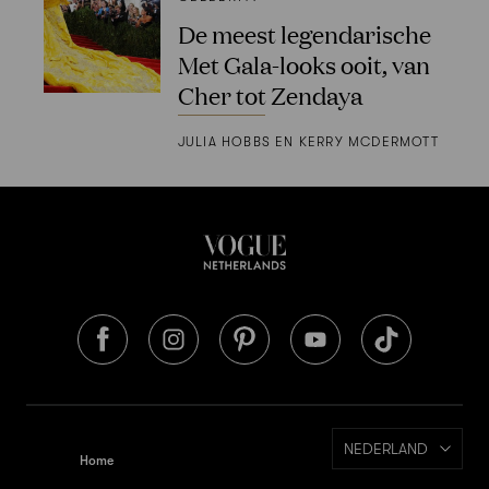
De meest legendarische
Met Gala-looks ooit, van
Cher tot Zendaya
JULIA HOBBS EN KERRY MCDERMOTT
NEDERLAND
Home