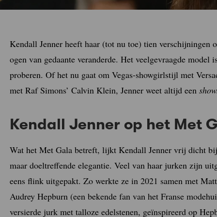
Kendall Jenner heeft haar (tot nu toe) tien verschijningen
ogen van gedaante veranderde. Het veelgevraagde model is a
proberen. Of het nu gaat om Vegas-showgirlstijl met Vers
met Raf Simons’ Calvin Klein, Jenner weet altijd een
show
Kendall Jenner op het Met 
Wat het Met Gala betreft, lijkt Kendall Jenner vrij dicht bij
maar doeltreffende elegantie. Veel van haar jurken zijn uit
eens flink uitgepakt. Zo werkte ze in 2021 samen met Ma
Audrey Hepburn (een bekende fan van het Franse modehuis)
versierde jurk met talloze edelstenen, geïnspireerd op He