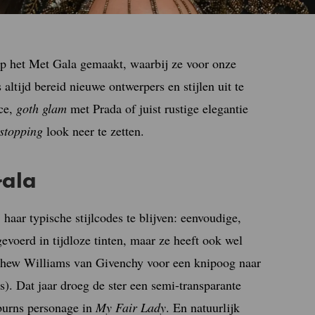
 op het Met Gala gemaakt, waarbij ze voor onze
ltijd bereid nieuwe ontwerpers en stijlen uit te
ace,
goth glam
met Prada of juist rustige elegantie
stopping
look neer te zetten.
Gala
 haar typische stijlcodes te blijven: eenvoudige,
gevoerd in tijdloze tinten, maar ze heeft ook wel
tthew Williams van Givenchy voor een knipoog naar
. Dat jaar droeg de ster een semi-transparante
pburns personage in
My Fair Lady
. En natuurlijk