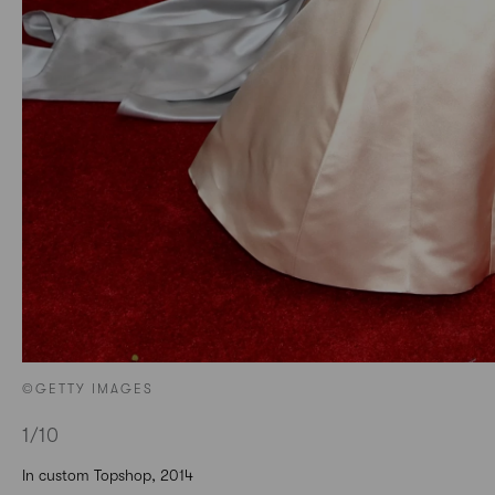
©GETTY IMAGES
1
/10
In custom Topshop, 2014