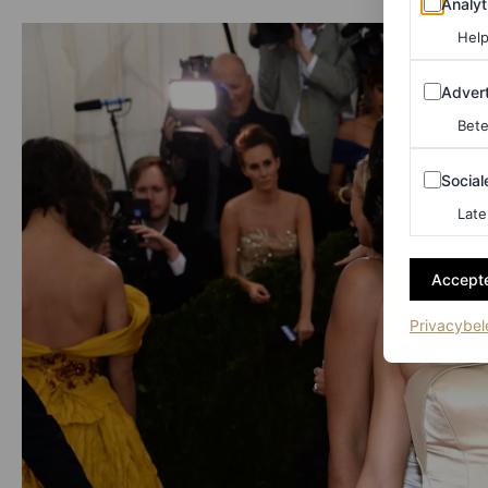
Analyt
Help
Adverten
Advert
Bete
Sociale m
Social
Late
Accepte
Privacybel