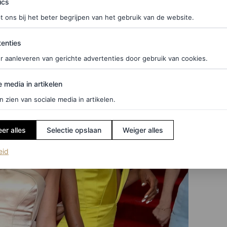
ics
t ons bij het beter begrijpen van het gebruik van de website.
ties
enties
r aanleveren van gerichte advertenties door gebruik van cookies.
edia in artikelen
e media in artikelen
n zien van sociale media in artikelen.
er alles
Selectie opslaan
Weiger alles
(opent in een nieuw tabblad)
eid