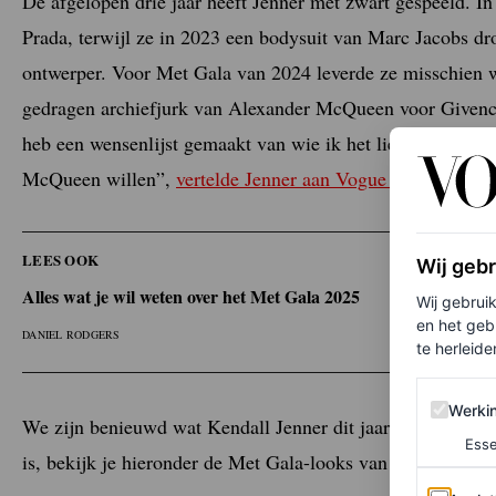
De afgelopen drie jaar heeft Jenner met zwart gespeeld. I
Prada, terwijl ze in 2023 een bodysuit van Marc Jacobs dr
ontwerper. Voor Met Gala van 2024 leverde ze misschien we
gedragen archiefjurk van Alexander McQueen voor Givenchy
heb een wensenlijst gemaakt van wie ik het liefst zou will
McQueen willen”,
vertelde Jenner aan Vogue over de look
.
LEES OOK
Wij geb
Alles wat je wil weten over het Met Gala 2025
Wij gebrui
en het geb
DANIEL RODGERS
te herleiden
Werking 
Werki
We zijn benieuwd wat Kendall Jenner dit jaar brengt op h
Esse
is, bekijk je hieronder de Met Gala-looks van het supermo
Analytics