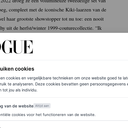
n 2022 droeg ze een volumineuze tweedelige set van
oeg, compleet met de iconische Kiki-laarzen van de
l haar grootste showstopper tot nu toe: een nooit
 uit de herfst/winter 1999-couturecollectie. “Ik
en dragen, en ik zou zo graag iets van Alexander
ruiken cookies
ken cookies en vergelijkbare technieken om onze website goed te la
ruik te analyseren. Deze cookies bevatten geen persoonsgegevens en
 tot jou als individu.
van de website
ng van de website
Altijd aan
et Met Gala op 5 mei aanstaande. Voordat het zover
ntiële cookies voor het functioneren van de website.
del door de jaren heen.