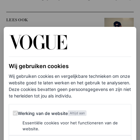
LEES OOK
Net binnen: dit zijn de co-chairs en de
erevoorzitter van het Met Gala 2025
LEAH FAYE COOPER
Wij gebruiken cookies
Wij gebruiken cookies en vergelijkbare technieken om onze
Wat was het thema van het
website goed te laten werken en het gebruik te analyseren.
Met Gala 2024?
Deze cookies bevatten geen persoonsgegevens en zijn niet
te herleiden tot jou als individu.
De tentoonstelling van 2024 was getiteld
Sleeping
Werking van de website
Werking van de website
Altijd aan
Beauties: Reawakening Fashion
. De tentoonstelling was
Essentiële cookies voor het functioneren van de
opgebouwd rond ongeveer vijftig historische stukken die
website.
te fragiel zijn om ooit nog gedragen te worden. Deze