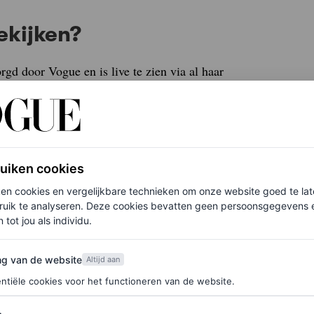
ekijken?
gd door Vogue en is live te zien via al haar
am?
ruiken cookies
laats op maandag 5 mei en begint om 18:00 uur
ken cookies en vergelijkbare technieken om onze website goed te la
erland.
ruik te analyseren. Deze cookies bevatten geen persoonsgegevens en
 tot jou als individu.
am?
van de website
ng van de website
Altijd aan
ntiële cookies voor het functioneren van de website.
a La Anthony, en actrice en komiek Ego Nwodim
Emma Chamberlain keert terug als speciale