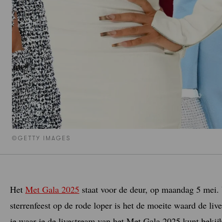
©GETTY IMAGES
Het
Met Gala 2025
staat voor de deur, op maandag 5 mei. V
sterrenfeest op de rode loper is het de moeite waard de li
je waar je de livestream van het Met Gala 2025 kunt bekij