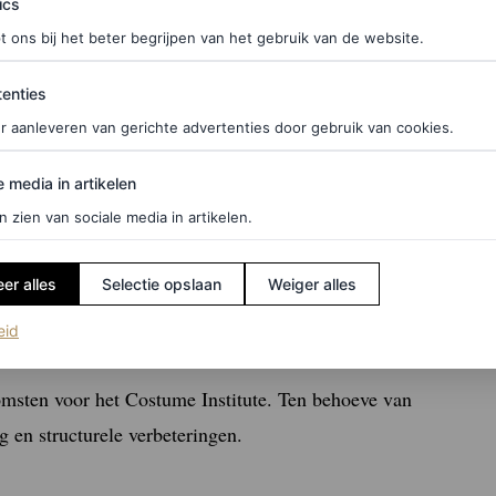
ics
rren op de rode loper interviewen.
t ons bij het beter begrijpen van het gebruik van de website.
ties
enties
t Gala dit jaar?
r aanleveren van gerichte advertenties door gebruik van cookies.
we voorjaarsexpositie van het Costume Institute,
edia in artikelen
e media in artikelen
i tot 26 oktober). De tentoonstelling onderzoekt
n zien van sociale media in artikelen.
 identiteiten binnen de Atlantische diaspora. Het is
 De expositie is samengesteld door hoofdcurator
er alles
Selectie opslaan
Weiger alles
 afdelingshoofd Africana Studies aan Barnard
(opent in een nieuw tabblad)
eid
omsten voor het Costume Institute. Ten behoeve van
g en structurele verbeteringen.