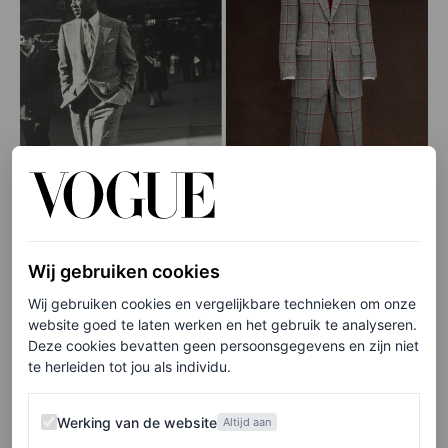
Wij gebruiken cookies
©THE METROPOLITAN MUSEUM OF ART
Wij gebruiken cookies en vergelijkbare technieken om onze
André Leon Talley draagt een pak van Morty Sills in 1986.
website goed te laten werken en het gebruik te analyseren.
Deze cookies bevatten geen persoonsgegevens en zijn niet
Bezoekers kunnen inspiratie opdoen bij
Met Gala-co-
te herleiden tot jou als individu.
voorzitters
Colman Domingo, Lewis Hamilton, A$AP
Werking van de website
Werking van de website
Altijd aan
Rocky en Pharrell Williams, samen met erevoorzitter