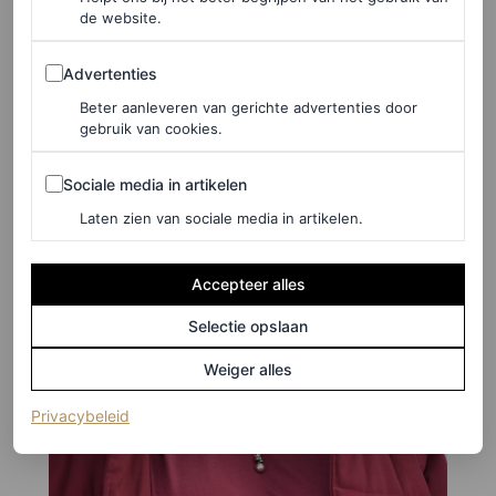
de website.
donkere chocoladetint. Ze koos ook voor een lange pony.
Advertenties
Advertenties
Beter aanleveren van gerichte advertenties door
gebruik van cookies.
Sociale media in artikelen
Sociale media in artikelen
Laten zien van sociale media in artikelen.
Accepteer alles
Selectie opslaan
Weiger alles
(opent in een nieuw tabblad)
Privacybeleid