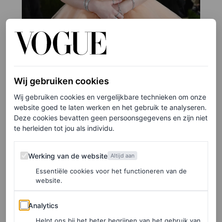
Wij gebruiken cookies
Wij gebruiken cookies en vergelijkbare technieken om onze
website goed te laten werken en het gebruik te analyseren.
Deze cookies bevatten geen persoonsgegevens en zijn niet
te herleiden tot jou als individu.
©GETTY IMAGES
Werking van de website
6
/15
Werking van de website
Altijd aan
Essentiële cookies voor het functioneren van de
website.
December 2021
Analytics
Analytics
Later dat jaar verfde de zangeres haar lokken in een
Helpt ons bij het beter begrijpen van het gebruik van