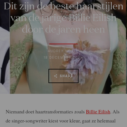
Dit zijn de beste haarstijlen
van de jarige Billie Eilish
door de jaren heen
AUDREY NOBLE
18 DECEMBER 2024
SHARE
Niemand doet haartransformaties zoals
Billie Eilish
. Als
de singer-songwriter kiest voor kleur, gaat ze helemaal