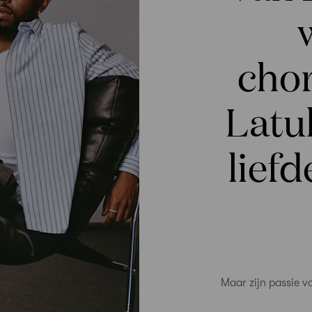
cho
Latuk
lief
Maar zijn passie v