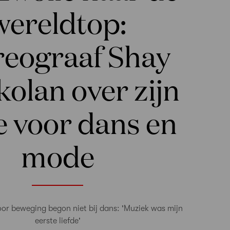
wereldtop:
reograaf Shay
olan over zijn
de voor dans en
mode
oor beweging begon niet bij dans: 'Muziek was mijn
eerste liefde'