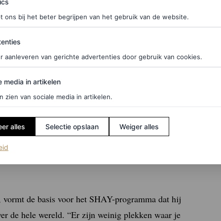
ics
t ons bij het beter begrijpen van het gebruik van de website.
ties
enties
r aanleveren van gerichte advertenties door gebruik van cookies.
edia in artikelen
e media in artikelen
n zien van sociale media in artikelen.
er alles
Selectie opslaan
Weiger alles
(opent in een nieuw tabblad)
eid
n, vormt de basis voor het SHAY-programma dat hij
ver de hele wereld. “Er zijn weinig plekken waar je