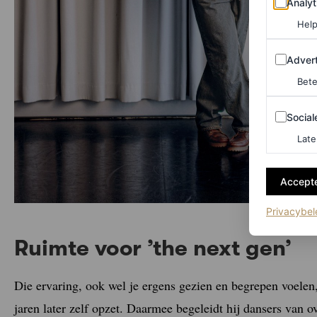
Analyt
Help
Adverten
Advert
Bete
Sociale m
Social
Late
Accepte
Privacybel
Ruimte voor ’the next gen’
Die ervaring, ook wel je ergens gezien en begrepen voele
jaren later zelf opzet. Daarmee begeleidt hij dansers van o