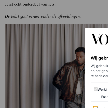
eerst écht onderdeel van iets.”
De tekst gaat verder onder de afbeeldingen.
Wij geb
Wij gebrui
en het geb
te herleiden
Werking 
Werki
Esse
Analytics