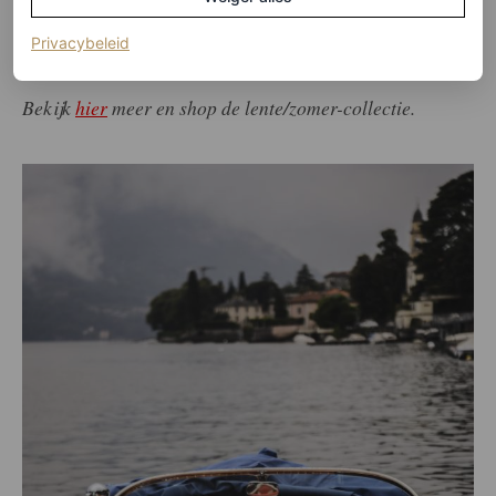
klassieke Italiaanse zomertrip.
(opent in een nieuw tabblad)
Privacybeleid
Meer weten over de Lake Como-take-over van Guess?
Bekijk
hier
meer en shop de lente/zomer-collectie.