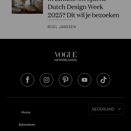
Dutch Design Week
2025? Dit wil je bezoeken
ROEL JANSSEN
NEDERLAND
Home
Adverteren