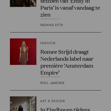
seizoen van ‘Emily in
Paris’ is vanaf vandaag te
zien
RADHIKA SETH
FASHION
Romee Strijd draagt
Nederlands label naar
première ‘Amsterdam
Empire’
ROEL JANSSEN
ART & DESIGN
In Eindhoven tijdens