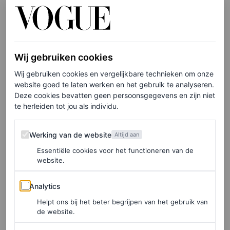
binnenstad
Die balans tussen stijl en functionaliteit maakt de
collectie dus verrassend veelzijdig. Denk aan een
Wij gebruiken cookies
ochtend op de piste, gevolgd door een lunch in een
Wij gebruiken cookies en vergelijkbare technieken om onze
website goed te laten werken en het gebruik te analyseren.
bergrestaurant of een wandeling door een winterse stad.
Deze cookies bevatten geen persoonsgegevens en zijn niet
Momenten waarop je kleding het liefst net zo
te herleiden tot jou als individu.
comfortabel als elegant is. Elk ontwerp is gemaakt met
Werking van de website
oog voor precies die overgang: van een sportief moment
Werking van de website
Altijd aan
naar verfijnde setting.
Essentiële cookies voor het functioneren van de
website.
Die veelzijdigheid zit ‘m niet alleen in de pasvorm of het
Analytics
Analytics
silhouet, maar juist ook in de details. Goudkleurige
Helpt ons bij het beter begrijpen van het gebruik van
accenten, strak gesneden lijnen en een ingetogen
de website.
kleurenpalet geven de collectie een luxueuze uitstraling