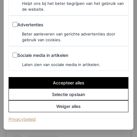
Van Abbemuseum
Helpt ons bij het beter begrijpen van het gebruik van
de website.
Voor wie vorig jaar, of eerdere jaren, geen bezoek bracht
Advertenties
Advertenties
aan Dutch Design Week, is er goed nieuws. In het Van
Beter aanleveren van gerichte advertenties door
Abbemuseum vind je een overzichtstentoonstelling met
gebruik van cookies.
hoogtepunten van voorgaande jaren. Koningin Máxima
Sociale media in artikelen
bracht al een bezoek aan deze tentoonstelling tijdens
Sociale media in artikelen
haar aanwezigheid bij Dutch Design Week 2025. Het
Laten zien van sociale media in artikelen.
geheel maakt deel uit van de tentoonstelling
Bridging
Accepteer alles
Minds
, gecureerd door Miriam van der Lubbe,
strategisch designer en Creative Head bij Dutch Design
Selectie opslaan
Week.
Weiger alles
(opent in een nieuw tabblad)
Privacybeleid