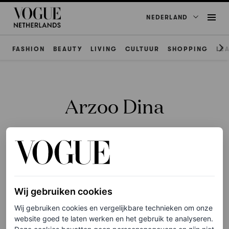
NEDERLAND
FASHION
BEAUTY
LIVING
CULTUUR
SHOPPING
LE
Arzoo Dina
WEDDINGS
Wij gebruiken cookies
Kijk mee naar deze
prachtige droombruiloft
Wij gebruiken cookies en vergelijkbare technieken om onze
website goed te laten werken en het gebruik te analyseren.
aan het Comomeer,