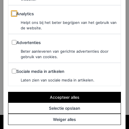
event
Analytics
Analytics
BJÖRN BORG
Helpt ons bij het beter begrijpen van het gebruik van
de website.
FASHION NIEUWS
Advertenties
Rihanna maakt
Advertenties
verrassingsverschijning op
Beter aanleveren van gerichte advertenties door
gebruik van cookies.
NYFW tijdens de Alaïa-
show
Sociale media in artikelen
Sociale media in artikelen
Laten zien van sociale media in artikelen.
CHLOE MALLE
Accepteer alles
Selectie opslaan
Weiger alles