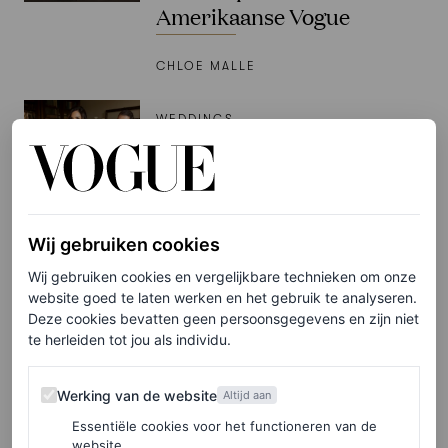
Amerikaanse Vogue
CHLOE MALLE
WEDDINGS
Het verhaal achter de
trouwjurk van Lauren
Sánchez op haar bruiloft
met Jeff Bezos
Wij gebruiken cookies
Wij gebruiken cookies en vergelijkbare technieken om onze
CHLOE MALLE
website goed te laten werken en het gebruik te analyseren.
Deze cookies bevatten geen persoonsgegevens en zijn niet
PARTNERSHIP
te herleiden tot jou als individu.
Let’s talk sportswear:
Vogue duidde de tennis
Werking van de website
Werking van de website
Altijd aan
inspired trends van de
Essentiële cookies voor het functioneren van de
zomer tijdens dit rooftop
website.