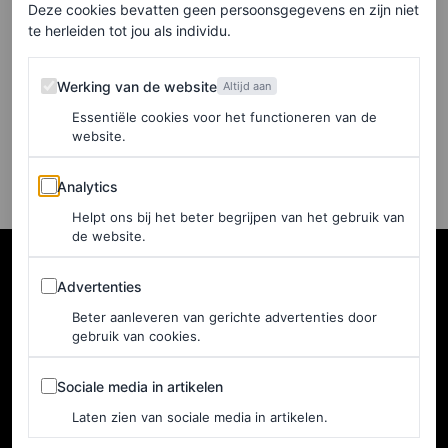
bewijzen nog steeds de
Deze cookies bevatten geen persoonsgegevens en zijn niet
koning en koningin van
te herleiden tot jou als individu.
date night-stijl te zijn
Werking van de website
Werking van de website
Altijd aan
DANIEL RODGERS EN ALEX KESSLER
Essentiële cookies voor het functioneren van de
website.
Analytics
Analytics
Helpt ons bij het beter begrijpen van het gebruik van
de website.
Advertenties
Advertenties
Beter aanleveren van gerichte advertenties door
gebruik van cookies.
Sociale media in artikelen
Sociale media in artikelen
Laten zien van sociale media in artikelen.