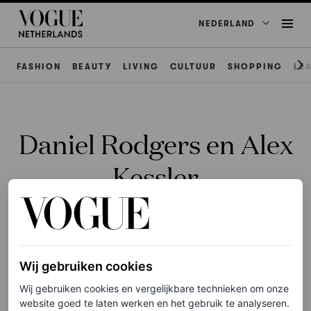
NEDERLAND
FASHION
BEAUTY
LIVING
CULTUUR
SHOPPING
LE
Daniel Rodgers en Alex
Kessler
Wij gebruiken cookies
FASHION NIEUWS
Wij gebruiken cookies en vergelijkbare technieken om onze
A$AP Rocky en Rihanna
website goed te laten werken en het gebruik te analyseren.