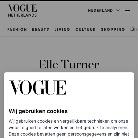
NEDERLAND
FASHION
BEAUTY
LIVING
CULTUUR
SHOPPING
LE
Elle Turner
BEAUTY NIEUWS
Wij gebruiken cookies
Bella Hadid heeft nu een
Wij gebruiken cookies en vergelijkbare technieken om onze
grungy pony à la Andy
website goed te laten werken en het gebruik te analyseren.
Sachs uit ‘The Devil Wears
Deze cookies bevatten geen persoonsgegevens en zijn niet