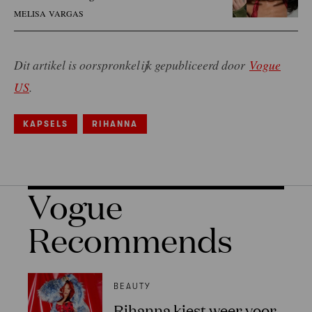
MELISA VARGAS
Dit artikel is oorspronkelijk gepubliceerd door
Vogue
US
.
KAPSELS
RIHANNA
Vogue
Recommends
BEAUTY
Rihanna kiest weer voor