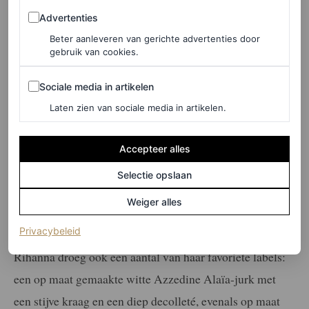
Advertenties
Advertenties
Beter aanleveren van gerichte advertenties door
gebruik van cookies.
Sociale media in artikelen
Sociale media in artikelen
Laten zien van sociale media in artikelen.
Accepteer alles
Selectie opslaan
Weiger alles
©GETTY IMAGES
(opent in een nieuw tabblad)
Privacybeleid
Rihanna droeg ook een aantal van haar favoriete labels:
een op maat gemaakte witte Azzedine Alaïa-jurk met
een stijve kraag en een diep decolleté, evenals op maat