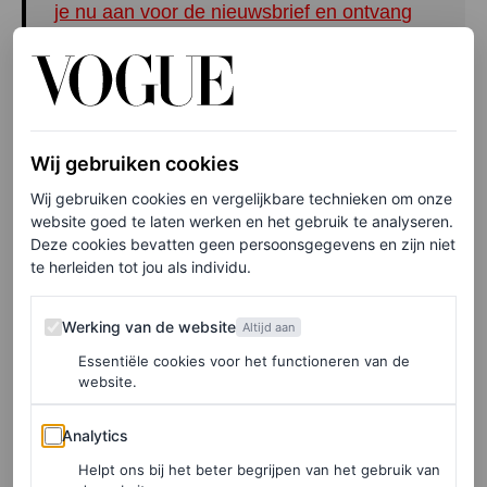
je nu aan voor de nieuwsbrief en ontvang
het laatste fashion- en beautynieuws.
Als het nieuwe gezicht van zo’n iconische geur is het
geen verrassing dat Peak nu het huis nooit meer verlaat
Wij gebruiken cookies
zonder een vleugje Coco Mademoiselle. “Als ik
Wij gebruiken cookies en vergelijkbare technieken om onze
website goed te laten werken en het gebruik te analyseren.
compleet ben, kan ik mezelf volledig geven”, zegt de
Deze cookies bevatten geen persoonsgegevens en zijn niet
actrice. “Ik kan volledig kwetsbaar zijn; ik kan open en
te herleiden tot jou als individu.
accepterend zijn. Als je het huis verlaat en jezelf aan
Werking van de website
Werking van de website
Altijd aan
iedereen geeft, vind ik dat je je altijd heel compleet moet
Essentiële cookies voor het functioneren van de
voelen. Mijn geur is het perfecte ‘compleet’.”
website.
Bekijk hieronder de beelden van de shoot van Whitney
Analytics
Analytics
Peak als het nieuwe gezicht van Chanel Coco
Helpt ons bij het beter begrijpen van het gebruik van