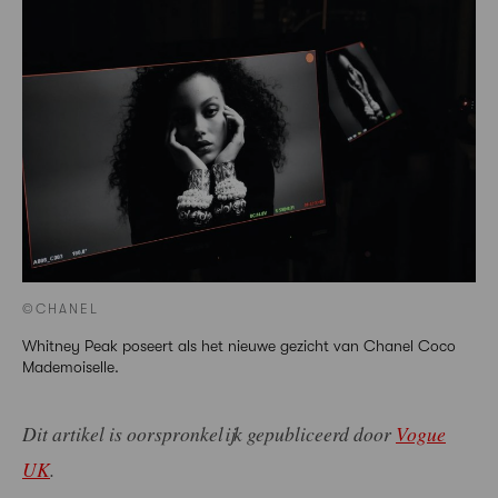
©CHANEL
Whitney Peak poseert als het nieuwe gezicht van Chanel Coco
Mademoiselle.
Dit artikel is oorspronkelijk gepubliceerd door
Vogue
UK
.