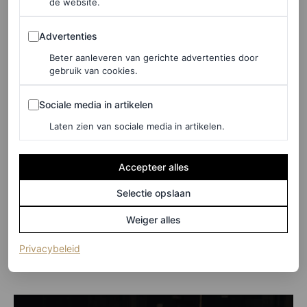
Mademoiselle.
de website.
Advertenties
Advertenties
Beter aanleveren van gerichte advertenties door
gebruik van cookies.
Sociale media in artikelen
Sociale media in artikelen
Laten zien van sociale media in artikelen.
Accepteer alles
Selectie opslaan
Weiger alles
©CHANEL
(opent in een nieuw tabblad)
Privacybeleid
Backstage bij de Chanel Coco Mademoiselle-campagne.