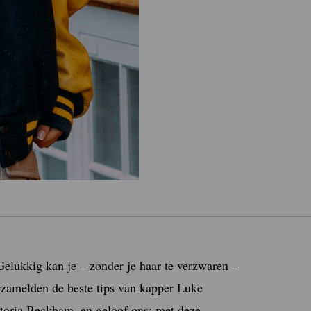
Gelukkig kan je – zonder je haar te verzwaren –
verzamelden de beste tips van kapper Luke
toria Beckham, en geloof ons: met deze