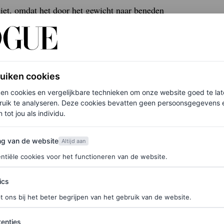
niet, omdat het door het gewicht naar beneden
elk product of elke tool ter wereld gebruiken en
ruiken cookies
ken cookies en vergelijkbare technieken om onze website goed te la
s rond het gezicht, korter haar aan de voorkant kan
ruik te analyseren. Deze cookies bevatten geen persoonsgegevens en
 tot jou als individu.
Hersheson.
van de website
ng van de website
Altijd aan
ntiële cookies voor het functioneren van de website.
n en zijkanten van het hoofd. Vooral als je ouder
ics
unnen helpen het een beetje dikker te maken”, zegt
t ons bij het beter begrijpen van het gebruik van de website.
 meer uit te zien als de
old skool
hair extensions.
ties
enties