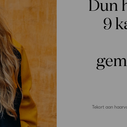
Dun 
9 k
gem
Tekort aan haarvo