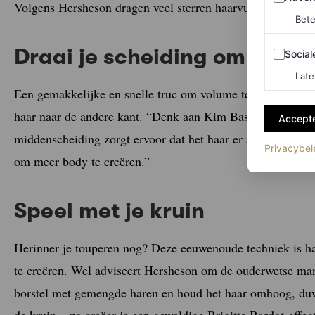
Volgens Hersheson dragen veel sterren haarvullers op de ro
Bete
Sociale m
Draai je scheiding om
Social
Late
Een gemakkelijke en snelle truc om volume te krijgen, is o
haar naar de andere kant. “Denk aan Kim Basinger met haar
Accepte
middenscheiding zorgt ervoor dat het haar er altijd platter
Privacybel
om meer body te creëren.”
Speel met je kruin
Herinner je touperen nog? Deze eeuwenoude techniek is hand
te creëren. Wel adviseert Hersheson om de ouderwetse man
borstel met gemengde haren en houd het haar omhoog, duw 
de kruin – zo creëer je een geweldige Brigitte Bardot-effect