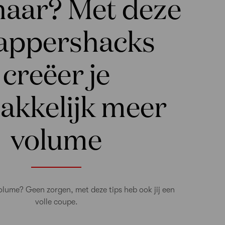
haar? Met deze
appershacks
creëer je
akkelijk meer
volume
lume? Geen zorgen, met deze tips heb ook jij een
volle coupe.