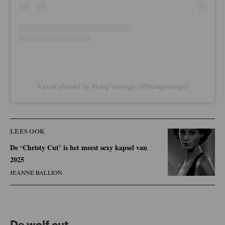
A post shared by Hung Vanngo (@hungvanngo)
LEES OOK
De ‘Christy Cut’ is het meest sexy kapsel van
2025
JEANNE BALLION
De wolf cut