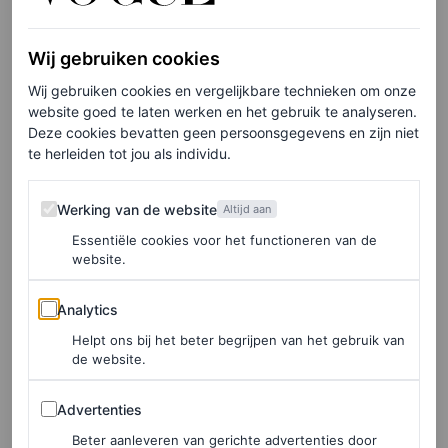
Wij gebruiken cookies
Wij gebruiken cookies en vergelijkbare technieken om onze
website goed te laten werken en het gebruik te analyseren.
View this post on Instagram
Deze cookies bevatten geen persoonsgegevens en zijn niet
te herleiden tot jou als individu.
Werking van de website
Werking van de website
Altijd aan
Essentiële cookies voor het functioneren van de
website.
Analytics
Analytics
Helpt ons bij het beter begrijpen van het gebruik van
de website.
A post shared by Nina Park 박니나 (@ninapark)
Advertenties
Advertenties
Beter aanleveren van gerichte advertenties door