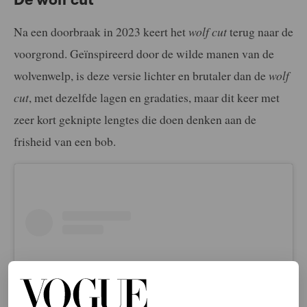
Na een doorbraak in 2023 keert het
wolf cut
terug naar de
voorgrond. Geïnspireerd door de wilde manen van de
wolvenwelp, is deze versie lichter en brutaler dan de
wolf
cut
, met dezelfde lagen en gradaties, maar dit keer met
zeer kort geknipte lengtes die doen denken aan de
frisheid van een bob.