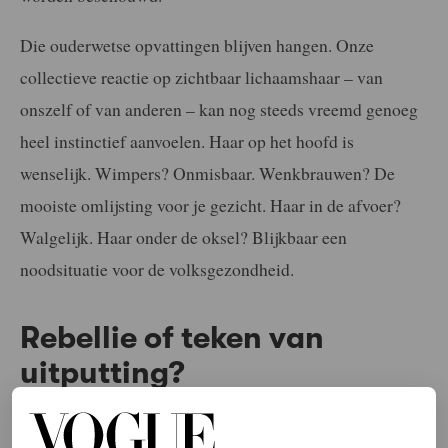
Die ouderwetse opvattingen blijven hangen. Onze
collectieve reactie op zichtbaar lichaamshaar – van
onszelf of van anderen – kan nog steeds vreemd genoeg
heel instinctief aanvoelen. Haar op het hoofd is
wenselijk. Wimpers? Onmisbaar. Wenkbrauwen? De
mooiste omlijsting voor je gezicht. Haar in de afvoer?
Walgelijk. Haar onder de oksel? Blijkbaar een
noodsituatie voor de volksgezondheid.
Rebellie of teken van
uitputting?
Waarom roept lichaamshaar dan zo’n reactie op? Voor