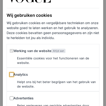
een deel is het psychologisch. Walging is een
evolutionaire emotie – ontstaan om ons te beschermen
Wij gebruiken cookies
tegen besmetting en ziekte. We zijn van nature
Wij gebruiken cookies en vergelijkbare technieken om onze
geprogrammeerd om terug te deinzen voor dingen die
website goed te laten werken en het gebruik te analyseren.
grenzen doen vervagen: lichaamsvloeistoffen, verval,
Deze cookies bevatten geen persoonsgegevens en zijn niet
te herleiden tot jou als individu.
alles wat ons er te levendig aan herinnert dat we
vleselijke, hormonale wezens zijn. Lichaamshaar bevindt
Werking van de website
Werking van de website
Altijd aan
zich in die ruimte en verstoort op brutale wijze de
Essentiële cookies voor het functioneren van de
gepolijste fantasie die de beautycultuur ons al zo lang
website.
voorschotelt.
Analytics
Analytics
Helpt ons bij het beter begrijpen van het gebruik van
de website.
Elke week onze beste artikelen in je inbox?
Advertenties
Schrijf je hier in voor de Vogue-nieuwsbrief
Advertenties
Beter aanleveren van gerichte advertenties door