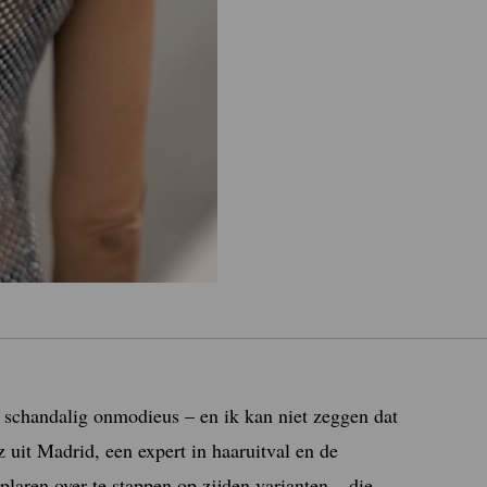
 schandalig onmodieus – en ik kan niet zeggen dat
ez
uit Madrid, een expert in haaruitval en de
plaren over te stappen op zijden varianten – die