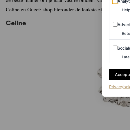
Analyt
Celine en Gucci: shop hieronder de leukste zijden scrunchi
Help
Celine
Adverten
Advert
Bete
Sociale m
Social
Late
Accepte
Privacybel