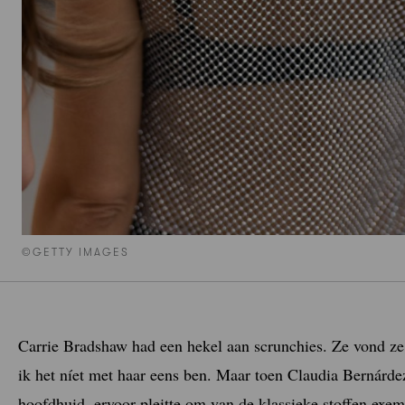
©GETTY IMAGES
Carrie Bradshaw had een hekel aan scrunchies. Ze vond ze
ik het níet met haar eens ben. Maar toen Claudia Bernárd
hoofdhuid, ervoor pleitte om van de klassieke stoffen exem