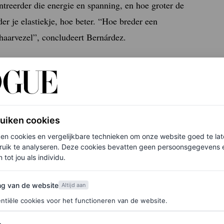
ntreerder die energie en spanning, en hoe groter de
er je elastiekje, hoe beter. “Hoe breder een
 haarvezel”, concludeert Bernárdez.
al. “Als het materiaal van het elastiekje hard en
at die weerstand verzacht wordt. Hierdoor raakt het
ruiken cookies
t stof, is er niet alleen minder wrijving en druk,
ken cookies en vergelijkbare technieken om onze website goed te la
ruik te analyseren. Deze cookies bevatten geen persoonsgegevens en
 tot jou als individu.
al: zijden scrunchies
van de website
ng van de website
Altijd aan
ntiële cookies voor het functioneren van de website.
 met een ‘haarliefhebbende’ stof – zoals zijde – is
van Slip en Arket tot luxere alternatieven van