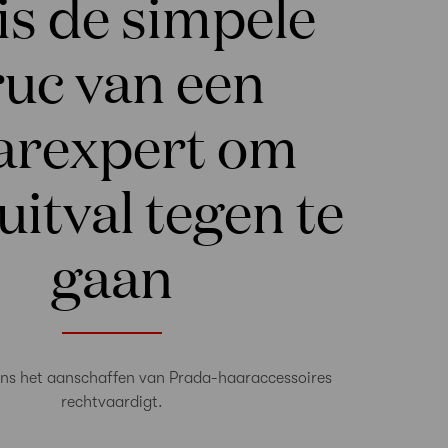
 is de simpele
ruc van een
arexpert om
uitval tegen te
gaan
vens het aanschaffen van Prada-haaraccessoires
rechtvaardigt.