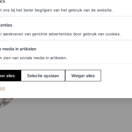
ics
es.
t ons bij het beter begrijpen van het gebruik van de website.
ties
enties
r aanleveren van gerichte advertenties door gebruik van cookies.
edia in artikelen
e media in artikelen
n zien van sociale media in artikelen.
er alles
Selectie opslaan
Weiger alles
(opent in een nieuw tabblad)
eid