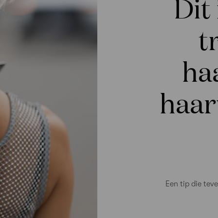
Dit
t
ha
haar
Een tip die te