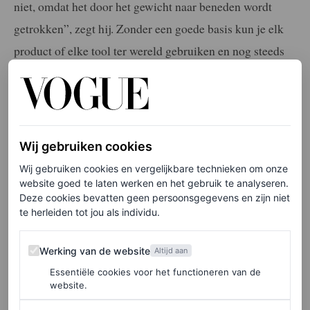
niet, omdat het door het gewicht naar beneden wordt
getrokken”, zegt hij. Zonder een goede basis kun je elk
product of elke tool ter wereld gebruiken en nog steeds
moeite hebben om volume te creëren.
Vraag om kortere stukken
Wij gebruiken cookies
Of het nu gaat om een ​​uitgegroeide pony of om wat
Wij gebruiken cookies en vergelijkbare technieken om onze
laagjes rond het gezicht, korter haar aan de voorkant kan
website goed te laten werken en het gebruik te analyseren.
Deze cookies bevatten geen persoonsgegevens en zijn niet
ervoor zorgen dat dun haar er dikker uitziet, onderstreept
te herleiden tot jou als individu.
Hersheson.
Werking van de website
Werking van de website
Altijd aan
Gebruik ‘haarvuller’
Essentiële cookies voor het functioneren van de
website.
“We worstelen vaak met dunner wordend haar rond de