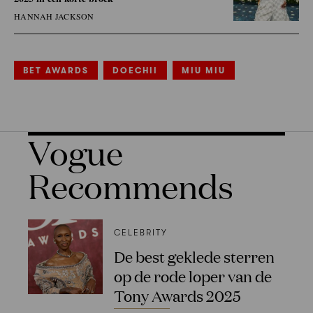
HANNAH JACKSON
BET AWARDS
DOECHII
MIU MIU
Vogue
Recommends
CELEBRITY
De best geklede sterren
op de rode loper van de
Tony Awards 2025