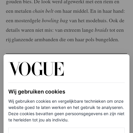
gouden bies. De look werd afgewerkt met een riem en
een metalen
chain belt
om haar middel. En in haar hand:
een mosterdgele
bowling bag
van het modehuis. Ook de
details waren niet mis: van extreem lange
braids
tot een
rij glanzende armbanden die om haar pols bungelden.
LEES OOK
In de spotlight: hoe ‘swamp princess’
Doechii van het moeras naar de modeweken
ging
Wij gebruiken cookies
LOIS LAVERNE
Wij gebruiken cookies en vergelijkbare technieken om onze
website goed te laten werken en het gebruik te analyseren.
Speech met scherpe
Deze cookies bevatten geen persoonsgegevens en zijn niet
te herleiden tot jou als individu.
boodschap