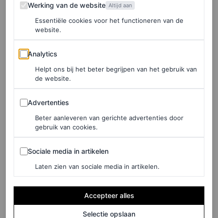
Werking van de website
Werking van de website
Altijd aan
Maar waar haar look het publiek deed opkijken, bracht
Essentiële cookies voor het functioneren van de
haar speech stilte in de zaal. “Hoewel ik vereerd ben met
website.
deze award, wil ik graag aandacht vragen voor wat er op
Analytics
Analytics
dit moment buiten dit gebouw gebeurt”, begon ze. “Er
Helpt ons bij het beter begrijpen van het gebruik van
vinden meedogenloze aanvallen plaats die chaos en
de website.
angst zaaien in onze gemeenschappen. Allemaal in naam
Advertenties
Advertenties
van ‘
law and order
‘. Trump zet het leger in om een
Beter aanleveren van gerichte advertenties door
protest te stoppen.”
gebruik van cookies.
Sociale media in artikelen
Sociale media in artikelen
Elke week onze beste artikelen in je inbox?
Laten zien van sociale media in artikelen.
Schrijf je hier in voor de Vogue-nieuwsbrief.
Accepteer alles
Ze vervolgde met een scherpe boodschap: “Denk
Selectie opslaan