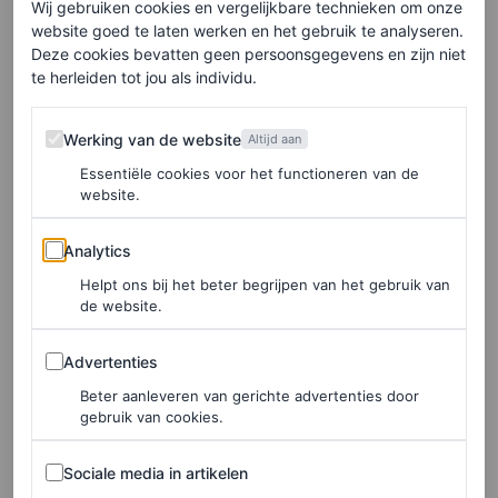
bestie Matt Damon). En eerlijk gezegd, hoe moeilijk het
Wij gebruiken cookies en vergelijkbare technieken om onze
website goed te laten werken en het gebruik te analyseren.
ook kan zijn om het allemaal te volgen, ben ik een beetje
Deze cookies bevatten geen persoonsgegevens en zijn niet
te herleiden tot jou als individu.
geobsedeerd door het gebrek aan narratieve samenhang.
Wie zegt dat je niet kunt vrijen na een scheiding? En
Werking van de website
Werking van de website
Altijd aan
waarom zou je je kinderen niet apart laten zitten in de
Essentiële cookies voor het functioneren van de
Polo Lounge zodat je de vlam weer kunt aanwakkeren?
website.
Voor de duidelijkheid, ik ben hier eigenlijk wel
Analytics
Analytics
voorstander van; welke tiener wil er nou bij zijn ouders
Helpt ons bij het beter begrijpen van het gebruik van
zitten tijdens de brunch, zelfs als hun ouders toevallig de
de website.
sterren van de film
Gigli
zijn?
Advertenties
Advertenties
Beter aanleveren van gerichte advertenties door
Geruchten
gebruik van cookies.
People Magazine
beweert dat de scheiding tussen Affleck
Sociale media in artikelen
Sociale media in artikelen