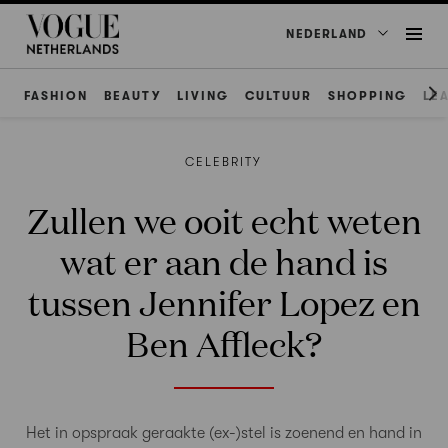
NEDERLAND
FASHION
BEAUTY
LIVING
CULTUUR
SHOPPING
LE
CELEBRITY
Zullen we ooit echt weten
wat er aan de hand is
tussen Jennifer Lopez en
Ben Affleck?
Het in opspraak geraakte (ex-)stel is zoenend en hand in