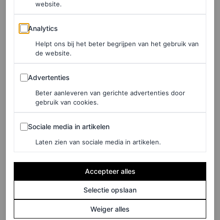
website.
Jong een foto van hun baby op Instagram. Daarbij
Analytics
maakten ze ook de geboortedatum bekend: 21 augustus
Analytics
2025. Ze zijn nu de trotse ouders van hun tweede kind,
Helpt ons bij het beter begrijpen van het gebruik van
de website.
Mason de Jong. Felicitaties zijn zeker op hun plek voor
Advertenties
de jeugdliefdes.
Advertenties
Beter aanleveren van gerichte advertenties door
gebruik van cookies.
Sociale media in artikelen
Sociale media in artikelen
Laten zien van sociale media in artikelen.
Accepteer alles
Selectie opslaan
Weiger alles