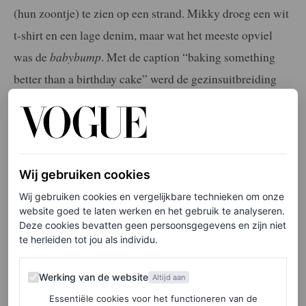
(hun zoontje) te zien op een strand. Mikky droeg een wit
t-shirt en een lage denim, maar wat het meeste opviel
was de
babybump
. Met de caption “baking something
better than a birthday cake” werd de gezinsuitbreiding
duidelijk.
Het stel is een echte
high school sweethearts.
Ze zijn al
sinds 2014 samen. In november van 2023 werden de
Wij gebruiken cookies
voetballer en het stijlicoon de trotse ouders van Miles.
Wij gebruiken cookies en vergelijkbare technieken om onze
Inmiddels hebben ze elkaar ook (in het geheim) het
website goed te laten werken en het gebruik te analyseren.
jawoord gegeven.
Deze cookies bevatten geen persoonsgegevens en zijn niet
te herleiden tot jou als individu.
Tweede baby
Werking van de website
Werking van de website
Altijd aan
Essentiële cookies voor het functioneren van de
Op 2 september deelden Mikky Kiemeney en Frenkie de