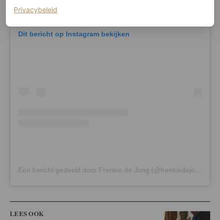
(opent in een nieuw tabblad)
Privacybeleid
Dit bericht op Instagram bekijken
Een bericht gedeeld door Frenkie de Jong (@frenkiedejong)
LEES OOK