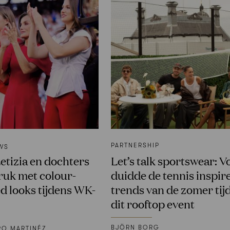
PARTNERSHIP
WS
etizia en dochters
Let’s talk sportswear: 
uk met colour-
duidde de tennis inspir
d looks tijdens WK-
trends van de zomer tij
dit rooftop event
BJÖRN BORG
RO MARTINÉZ