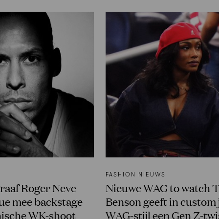
FASHION NIEUWS
raaf Roger Neve
Nieuwe WAG to watch T
ue mee backstage
Benson geeft in custom 
conische WK-shoot
WAG-stijl een Gen Z-twi