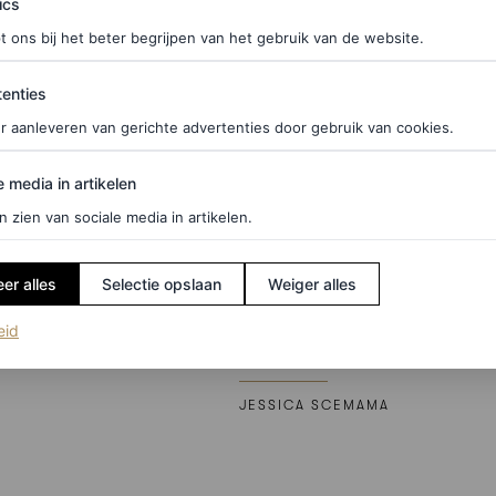
ics
t ons bij het beter begrijpen van het gebruik van de website.
ties
enties
r aanleveren van gerichte advertenties door gebruik van cookies.
edia in artikelen
e media in artikelen
n zien van sociale media in artikelen.
CELEBRITY
n sculpturaal:
Een offside fashion affai
er alles
Selectie opslaan
Weiger alles
die jouw summer
voetballers verruilden h
(opent in een nieuw tabblad)
eid
k die breezy vibe
heel even voor de runw
JESSICA SCEMAMA