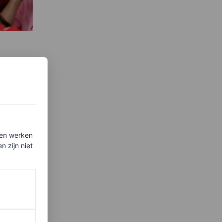
ria
WAG-
ten werken
 zijn niet