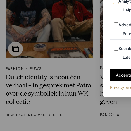
Analyt
Help
Adverten
Advert
Bete
Sociale m
Social
Late
PARTNERSHIP
FASHION NIEUWS
Dutch identity is nooit één
Vloeiend e
Accepte
verhaal – in gesprek met Patta
sieraden 
Privacybel
over de symboliek in hun WK-
holiday loo
collectie
geven
PANDORA
JERSEY-JENNA VAN DEN END