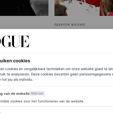
FASHION NIEUWS
te gevolg van een
20 jaar later geeft Victo
K-wedstrijd is niet
Beckham haar famous 
eve teleurstelling,
stijl een 2026-update
eweld tegen
ANNA CAFOLLA
ruiken cookies
ken cookies en vergelijkbare technieken om onze website goed te la
N DEN BRAND
ruik te analyseren. Deze cookies bevatten geen persoonsgegevens en
 tot jou als individu.
van de website
ng van de website
Altijd aan
ntiële cookies voor het functioneren van de website.