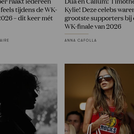
ber raakt iedereen
Dua en Callum! Timoth
 feels tijdens de WK-
Kylie! Deze celebs ware
2026 – dit keer mét
grootste supporters bij
WK-finale van 2026
AIRE
ANNA CAFOLLA