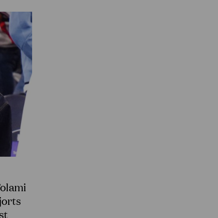
olami
jorts
st