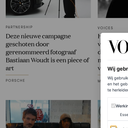
PARTNERSHIP
VOICES
Deze nieuwe campagne
Het groots
geschoten door
verloren W
gerenommeerd fotograaf
de collecti
Bastiaan Woudt is een piece of
maar het g
art
vrouwen
Wij geb
Wij gebrui
PORSCHE
MARJOLEIN VA
en het geb
te herleiden
Werking 
Werki
Esse
Analytics