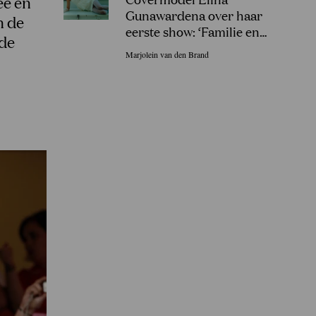
ée en
Gunawardena over haar
n de
eerste show: ‘Familie en
 de
vrienden in Sri Lanka gingen
Marjolein van den Brand
uit hun dak!’