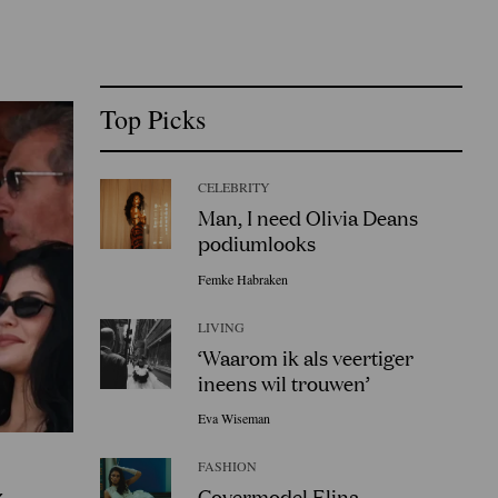
Top Picks
CELEBRITY
Man, I need Olivia Deans
podiumlooks
Femke Habraken
LIVING
‘Waarom ik als veertiger
ineens wil trouwen’
Eva Wiseman
FASHION
Covermodel Elina