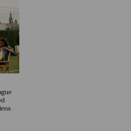
Vogue
ed
dens