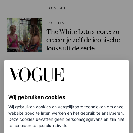
PORSCHE
FASHION
The White Lotus-core: zo
creëer je zelf de iconische
looks uit de serie
NUALA PHILLIPS
CELEBRITY
Na acht jaar strijd is de
scheiding tussen Brad Pitt
Wij gebruiken cookies
en Angelina Jolie rond –
Wij gebruiken cookies en vergelijkbare technieken om onze
wie is de nieuwe vriendin
website goed te laten werken en het gebruik te analyseren.
van de acteur?
Deze cookies bevatten geen persoonsgegevens en zijn niet
te herleiden tot jou als individu.