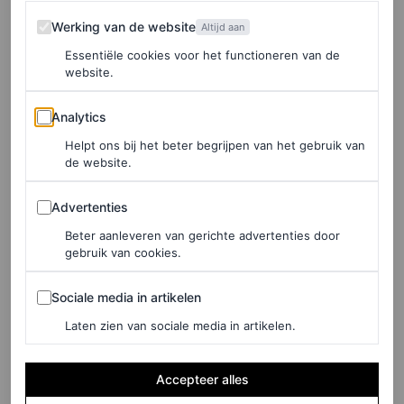
NUALA PHILLIPS
Werking van de website
Werking van de website
Altijd aan
CULTUUR
Essentiële cookies voor het functioneren van de
Pedro Pascal neemt een
website.
bijzondere date mee naar
Analytics
Analytics
de première van ‘Gladiator
Helpt ons bij het beter begrijpen van het gebruik van
II’: zijn zus
de website.
NUALA PHILLIPS
Advertenties
Advertenties
Beter aanleveren van gerichte advertenties door
gebruik van cookies.
PARTNERSHIP
Let’s talk sportswear:
Sociale media in artikelen
Sociale media in artikelen
Vogue duidde de tennis
inspired trends van de
Laten zien van sociale media in artikelen.
zomer tijdens dit rooftop
event
Accepteer alles