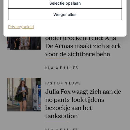
Selectie opslaan
BJÖRN BORG
Weiger alles
FASHION NIEUWS
(opent in een nieuw tabblad)
Privacybeleid
Vergeet de
onderbroekentrend: Ana
De Armas maakt zich sterk
voor de zichtbare beha
NUALA PHILLIPS
FASHION NIEUWS
Julia Fox waagt zich aan de
no pants-look tijdens
bezoekje aan het
tankstation