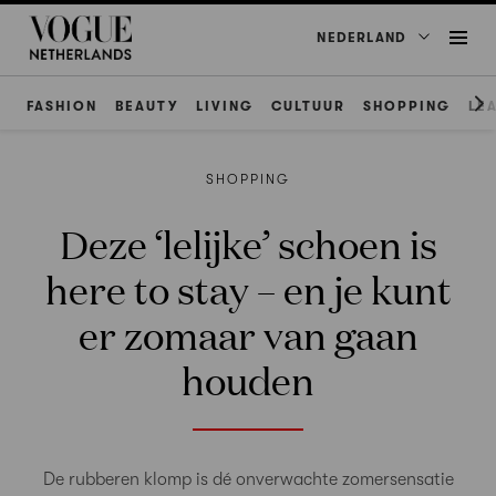
NEDERLAND
FASHION
BEAUTY
LIVING
CULTUUR
SHOPPING
LE
SHOPPING
Deze ‘lelijke’ schoen is
here to stay – en je kunt
er zomaar van gaan
houden
De rubberen klomp is dé onverwachte zomersensatie