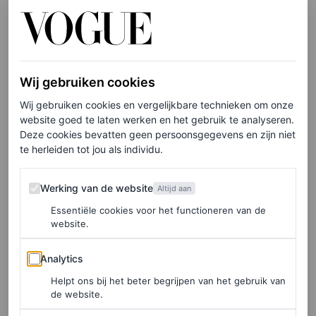
Een combinatie van comfort, speelsheid en stijl maakt
(zoals we al aan het begin van dit artikel voorspelden)
van de klomp dé schoen van de warme zomer – of je nu
Wij gebruiken cookies
richting het strand gaat met een
sarong
of ze in de stad
Wij gebruiken cookies en vergelijkbare technieken om onze
draagt met sokken en shorts.
website goed te laten werken en het gebruik te analyseren.
Deze cookies bevatten geen persoonsgegevens en zijn niet
Ondertussen heeft Crocs een samenwerking
te herleiden tot jou als individu.
aangekondigd met het streetwearlabel Futura
Werking van de website
Laboratories, terwijl JW Anderson blijft scoren met zijn
Werking van de website
Altijd aan
klompversie van de iconische Wellipets. Het moge
Essentiële cookies voor het functioneren van de
website.
duidelijk zijn: van een viral hype is geen sprake meer,
Analytics
rubberen klompen zijn
here to stay
.
Analytics
Helpt ons bij het beter begrijpen van het gebruik van
de website.
Onze favoriete rubberen