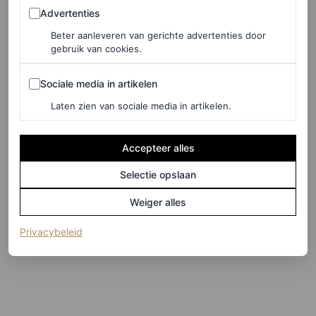
zomerschoenen
Advertenties
Advertenties
Beter aanleveren van gerichte advertenties door
Op zoek naar inspiratie? Dit zijn onze favorieten.
gebruik van cookies.
Sociale media in artikelen
Loewe
Sociale media in artikelen
Laten zien van sociale media in artikelen.
Accepteer alles
Selectie opslaan
Weiger alles
(opent in een nieuw tabblad)
Privacybeleid