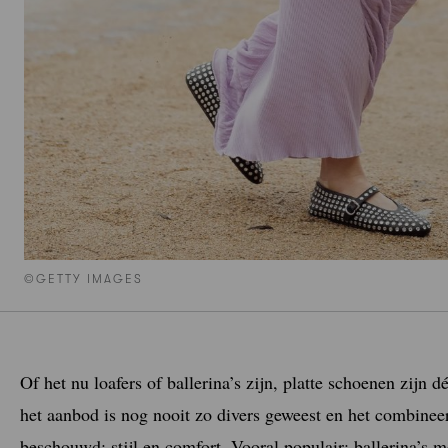
©GETTY IMAGES
Of het nu loafers of ballerina’s zijn, platte schoenen zijn
het aanbod is nog nooit zo divers geweest en het combineer
beschouwd: stijl en comfort. Vooral populair: ballerina’s m