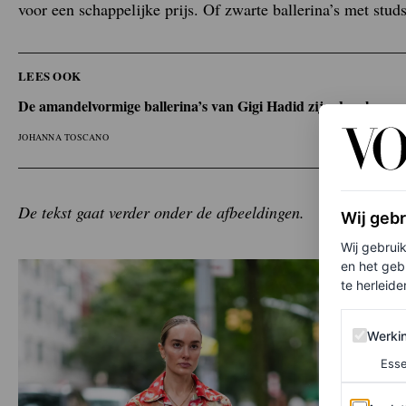
voor een schappelijke prijs. Of zwarte ballerina’s met stud
LEES OOK
De amandelvormige ballerina’s van Gigi Hadid zijn de schoenen 
JOHANNA TOSCANO
De tekst gaat verder onder de afbeeldingen.
Wij geb
Wij gebrui
en het geb
te herleiden
Werking 
Werki
Esse
Analytics