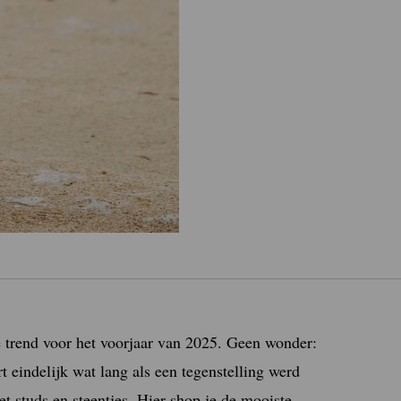
 dé trend voor het voorjaar van 2025. Geen wonder:
t eindelijk wat lang als een tegenstelling werd
et studs en steentjes. Hier shop je de mooiste