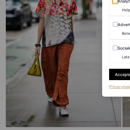
Analyt
Help
Adverten
Advert
Bete
Sociale m
Social
Late
Accepte
Privacybel