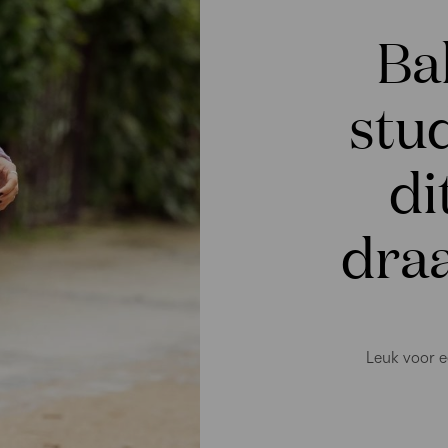
Ba
stud
di
dra
Leuk voor e