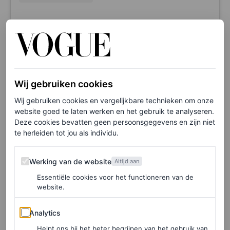
A post shared by Stella Jean (@stellajean_sj_)
Palace x Nike voor Engeland
Wij gebruiken cookies
Wij gebruiken cookies en vergelijkbare technieken om onze
Ook de Engelse supporters kunnen tijdens het WK 2026
website goed te laten werken en het gebruik te analyseren.
rekenen op een Nike X2-look. Het Engelse streetwear-
Deze cookies bevatten geen persoonsgegevens en zijn niet
te herleiden tot jou als individu.
en skateboardmerk Palace creëerde samen met Nike een
capsulecollectie die de ultieme cross-over is tussen de
Werking van de website
Werking van de website
Altijd aan
Londense streetstyle en de typische Engelse
Essentiële cookies voor het functioneren van de
voetbalcultuur.
website.
Analytics
Analytics
Helpt ons bij het beter begrijpen van het gebruik van