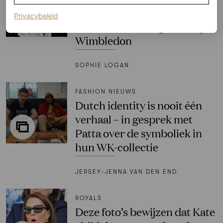
volledig van de baan slaan
(opent in een nieuw tabblad)
Privacybeleid
met hun smashing looks op
Wimbledon
SOPHIE LOGAN
FASHION NIEUWS
Dutch identity is nooit één
verhaal – in gesprek met
Patta over de symboliek in
hun WK-collectie
JERSEY-JENNA VAN DEN END
ROYALS
Deze foto’s bewijzen dat Kate