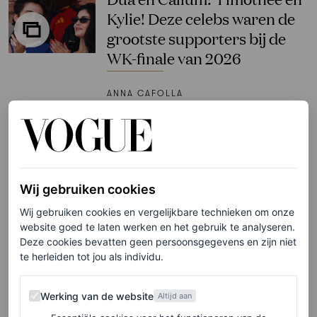
Kylie! Deze celebs waren de
grootste supporters bij de
WK-finale van 2026
ANNA CAFOLLA
VOICES
Het grootste gevolg van een
verloren WK-wedstrijd is niet
Wij gebruiken cookies
de collectieve teleurstelling,
Wij gebruiken cookies en vergelijkbare technieken om onze
maar het geweld tegen
website goed te laten werken en het gebruik te analyseren.
vrouwen
Deze cookies bevatten geen persoonsgegevens en zijn niet
te herleiden tot jou als individu.
MARJOLEIN VAN DEN BRAND
Werking van de website
Werking van de website
Altijd aan
FASHION NIEUWS