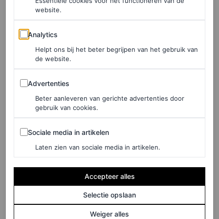
Essentiële cookies voor het functioneren van de
Celebs brachten hun fashion
website.
A-game naar Wimbledon
Analytics
2026: alle beste looks
Analytics
Helpt ons bij het beter begrijpen van het gebruik van
de website.
MAHORO SEWARD
Advertenties
Advertenties
FASHION NIEUWS
Royal method dressing?
Beter aanleveren van gerichte advertenties door
gebruik van cookies.
Voor de finale van
Wimbledon matcht Kate
Sociale media in artikelen
Sociale media in artikelen
Middleton haar jurk met… de
Laten zien van sociale media in artikelen.
grasbaan
Accepteer alles
ANNA CAFOLLA
Selectie opslaan
FASHION NIEUWS
Weiger alles
De tennissers die ons