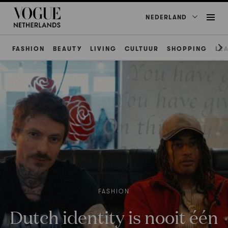
NEDERLAND
FASHION
BEAUTY
LIVING
CULTUUR
SHOPPING
LE
FASHION
Dutch identity is nooit één