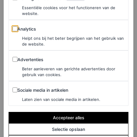
de campagne verschillende generaties van het
Essentiële cookies voor het functioneren van de
website.
Nederlandse voetbal op een mooie manier met elkaar
verbindt.
Analytics
Analytics
Helpt ons bij het beter begrijpen van het gebruik van
de website.
LEES OOK
Advertenties
De ontwerper achter de viral leopard suits
Advertenties
van Congo voor het WK leerde zichzelf
Beter aanleveren van gerichte advertenties door
ontwerpen
gebruik van cookies.
ANNA CAFOLLA
Sociale media in artikelen
Sociale media in artikelen
Laten zien van sociale media in artikelen.
Bekijk het interview met Patta’s creative director Vincent
van de Waal, stylist Tirino Yspol en founder Guillaume
Accepteer alles
Schmidt over de Patta x Nike x KNVB-collectie
Selectie opslaan
hieronder.