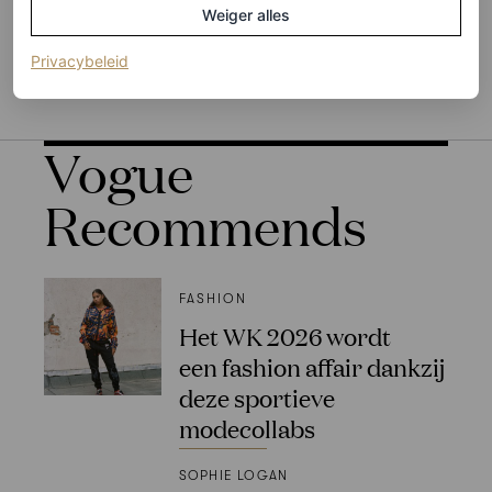
Weiger alles
SPORT
VOETBAL
(opent in een nieuw tabblad)
Privacybeleid
Vogue
Recommends
FASHION
Het WK 2026 wordt
een fashion affair dankzij
deze sportieve
modecollabs
SOPHIE LOGAN