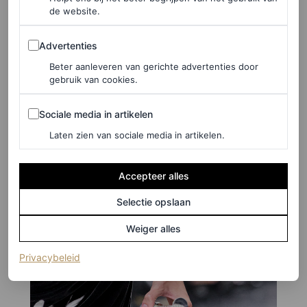
de website.
Advertenties
Advertenties
Beter aanleveren van gerichte advertenties door
gebruik van cookies.
©LAUNCHMETRICS/SPOTLIGHT
6
/14
Sociale media in artikelen
Sociale media in artikelen
Dior lente/zomer 2026 couture
Laten zien van sociale media in artikelen.
Accepteer alles
Selectie opslaan
Weiger alles
(opent in een nieuw tabblad)
Privacybeleid