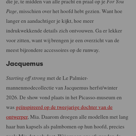
die je, te midden van alle pracht en praal op je
For You
Page
, misschien over het hoofd hebt gezien. Want hoe
langer en aandachtiger je kijkt, hoe meer
indrukwekkende details zich ontvouwen. Ga er lekker
voor zitten, want wij brengen je een overzicht van de
meest bijzondere accessoires op de runway.
Jacquemus
Starting off strong
met de Le Palmier-
mannenmodecollectie van Jacquemus herfst/winter
2026. De show vond plaats in het Picasso-museum en
was
geïnspireerd op de tweejarige dochter van de
ontwerper
, Mia. Daarom droegen alle modellen met lang
haar hun kapsels als palmbomen op hun hoofd, precies
zoals Mia dat ook doet. Wij vragen ons af: zouden de