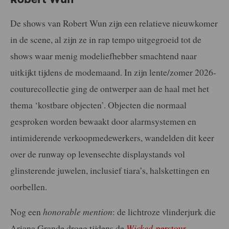
De shows van Robert Wun zijn een relatieve nieuwkomer
in de scene, al zijn ze in rap tempo uitgegroeid tot de
shows waar menig modeliefhebber smachtend naar
uitkijkt tijdens de modemaand. In zijn lente/zomer 2026-
couturecollectie ging de ontwerper aan de haal met het
thema ‘kostbare objecten’. Objecten die normaal
gesproken worden bewaakt door alarmsystemen en
intimiderende verkoopmedewerkers, wandelden dit keer
over de runway op levensechte displaystands vol
glinsterende juwelen, inclusief tiara’s, halskettingen en
oorbellen.
Nog een
honorable mention
: de lichtroze vlinderjurk die
Ariana Grande droeg tijdens de
Wicked
-perstour