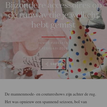
Bijzondere accessoires op
de runway die je wellicht
hebt gemist
FEMKE HABRAKEN
3 FEBRUARI 2026
SHARE
De mannenmode- en coutureshows zijn achter de rug.
Het was opnieuw een spannend seizoen, bol van