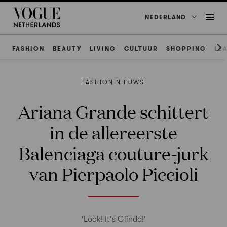
NEDERLAND
FASHION
BEAUTY
LIVING
CULTUUR
SHOPPING
LE
FASHION NIEUWS
Ariana Grande schittert
in de allereerste
Balenciaga couture-jurk
van Pierpaolo Piccioli
'Look! It's Glinda!'