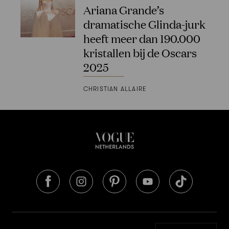
Ariana Grande’s
dramatische Glinda-jurk
heeft meer dan 190.000
kristallen bij de Oscars
2025
CHRISTIAN ALLAIRE