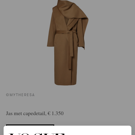
©MYTHERESA
Jas met capedetail, € 1.350
HIER TE KOOP