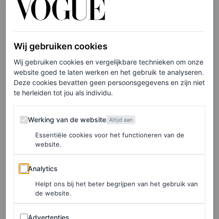
LEES OOK
Wij gebruiken cookies
De capejurk van Brigitte Macron doet
Wij gebruiken cookies en vergelijkbare technieken om onze
denken aan deze iconische Máxima-look
website goed te laten werken en het gebruik te analyseren.
ROEL JANSSEN
Deze cookies bevatten geen persoonsgegevens en zijn niet
te herleiden tot jou als individu.
Werking van de website
Werking van de website
Altijd aan
Maygel Coronel
Essentiële cookies voor het functioneren van de
website.
Analytics
Analytics
Helpt ons bij het beter begrijpen van het gebruik van
de website.
Advertenties
Advertenties