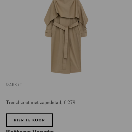
©ARKET
Trenchcoat met capedetail, € 279
HIER TE KOOP