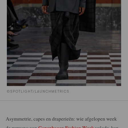
©SPOTLIGHT/LAUNCHMETRICS
Asymmetrie, capes en draperieën: wie afgelopen week
de runways van
Copenhagen Fashion Week
volgde, kon