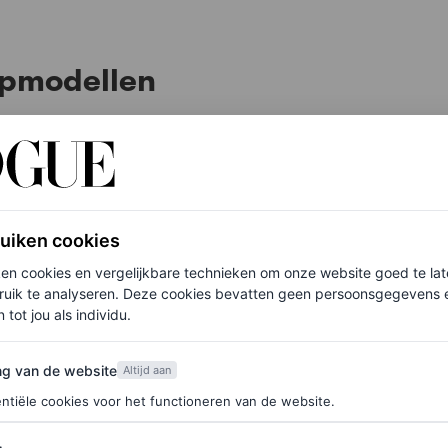
opmodellen
aan vieren. Van de plannen van Frans model Loli
es van Adriana Lima (ze
moet
een geel shirt dragen):
 vieren.
ruiken cookies
ken cookies en vergelijkbare technieken om onze website goed te la
ruik te analyseren. Deze cookies bevatten geen persoonsgegevens en
modecollabs
 tot jou als individu.
van de website
ng van de website
Altijd aan
ntiële cookies voor het functioneren van de website.