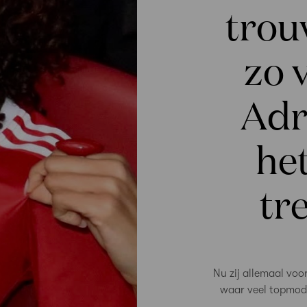
trou
zo 
Adr
het
tr
Nu zij allemaal voo
waar veel topmode