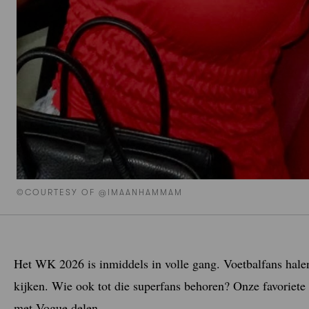
©COURTESY OF @IMAANHAMMAM
Het WK 2026 is inmiddels in volle gang. Voetbalfans hale
kijken. Wie ook tot die superfans behoren? Onze favoriet
met Vogue delen.