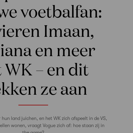
we voetbalfan:
vieren Imaan,
iana en meer
 WK – en dit
ekken ze aan
r hun land juichen, en het WK zich afspeelt in de VS,
llen wonen, vraagt Vogue zich af: hoe staan zij in
the game?