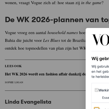
wonen, vraagt Vogue zich af: hoe staan zij
in the game
?
De WK 2026-plannen van t
Vogue vroeg een aantal
household
names
hoe zij dit WK g
Bahia die juicht voor
Les Blues
tot de Braziliaanse traditi
ontdek hoe topmodellen van plan zijn het WK 2026 te gaan
Wij geb
LEES OOK
Wij gebrui
en het geb
Het WK 2026 wordt een fashion affair dankzij deze sportieve 
te herleiden
SOPHIE LOGAN
Werking 
Werki
Esse
Linda Evangelista
Analytics