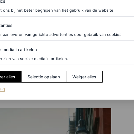
ics
elk WK-toernooi gevolgd. Toen ik opgroeide hadden
t ons bij het beter begrijpen van het gebruik van de website.
naar wat mijn vader keek, namelijk het WK, en
ties
enties
r aanleveren van gerichte advertenties door gebruik van cookies.
 eigenlijk voor één team zou moeten kiezen, maar
edia in artikelen
, mijn thuisland.
Go USA
, waar ik woon en mijn
e media in artikelen
van Frankrijk, en mijn kind is half Frans.
Go
n zien van sociale media in artikelen.
 ze zich niet gekwalificeerd!?”
er alles
Selectie opslaan
Weiger alles
an namelijk wat zomervakanties op het
(opent in een nieuw tabblad)
eid