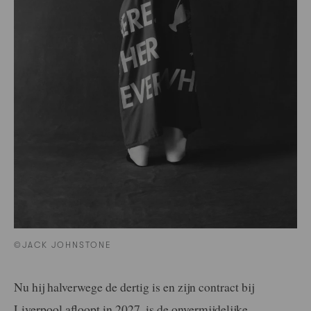
©JACK JOHNSTONE
Nu hij halverwege de dertig is en zijn contract bij
Liverpool afloopt in 2027, is de onvermijdelijke