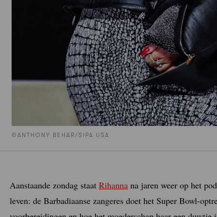
©ANTHONY BEHAR/SIPA USA
Aanstaande zondag staat
Rihanna
na jaren weer op het pod
leven: de Barbadiaanse zangeres doet het Super Bowl-optre
voorbereidingen en hoe het moederschap haar een duwtje in