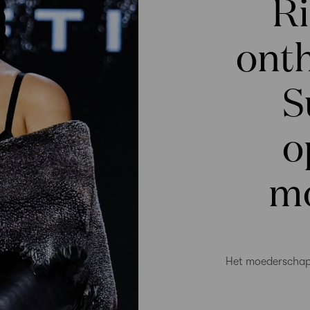
R
onth
S
o
m
Het moederschap 