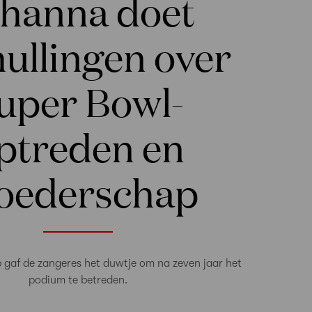
ihanna doet
ullingen over
uper Bowl-
ptreden en
oederschap
gaf de zangeres het duwtje om na zeven jaar het
podium te betreden.