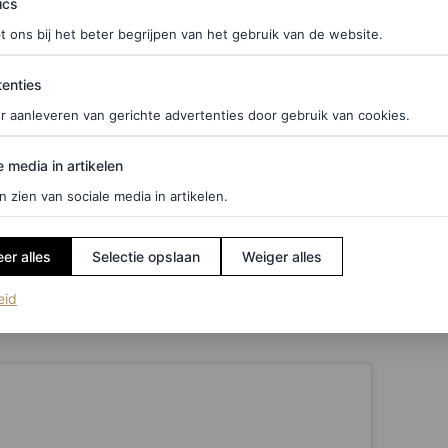
ics
t ons bij het beter begrijpen van het gebruik van de website.
ties
enties
r aanleveren van gerichte advertenties door gebruik van cookies.
dt: betekent Rihanna’s comeback naar het podium
edia in artikelen
e media in artikelen
ord op, maar leek er wel naar te hinten: “Muzikaal
n zien van sociale media in artikelen.
n [en] creëren van dingen die nieuw zijn. Dingen
hien nooit logisch zullen zijn voor mijn fans”,
er alles
Selectie opslaan
Weiger alles
hebben met muziek.”
(opent in een nieuw tabblad)
eid