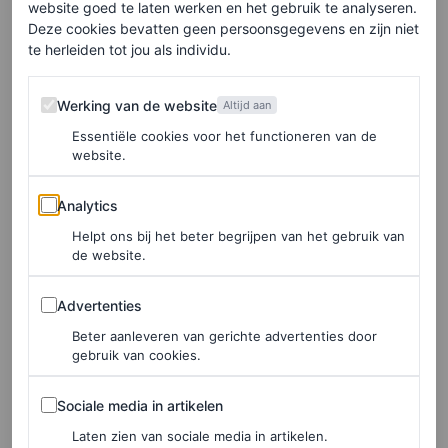
website goed te laten werken en het gebruik te analyseren.
Deze cookies bevatten geen persoonsgegevens en zijn niet
In de clip heeft Redmayne het net gehad over het werken
te herleiden tot jou als individu.
met een gevechtsexpert voor zijn nieuwe Peacock-serie,
Werking van de website
The Day of the Jackal
, en hoe hij zijn telefoon moet
Werking van de website
Altijd aan
gebruiken tegen een aanvaller. “Wie denkt daar eigenlijk
Essentiële cookies voor het functioneren van de
website.
over na?”, merkt Mescal lachend op. “Als iemand me zou
Analytics
aanvallen, zou ik niet meteen naar mijn telefoon grijpen.”
Analytics
Dan springt Ronan in. “Dat is waar vrouwen de hele tijd
Helpt ons bij het beter begrijpen van het gebruik van
de website.
aan moeten denken”, zegt ze snel en kalm, voordat ze op
het applaus van het publiek reageert met een perfect
Advertenties
Advertenties
getimede opmerking: “Dames, heb ik gelijk?”
Beter aanleveren van gerichte advertenties door
gebruik van cookies.
Sociale media in artikelen
Elke week onze beste artikelen in je inbox?
Sociale media in artikelen
Schrijf je hier in voor de Vogue-nieuwsbrief.
Laten zien van sociale media in artikelen.