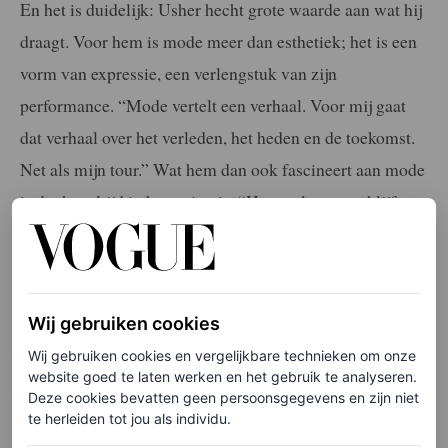
En het is duidelijk: Usher hecht grote waarde aan wat hij
draagt. Voor hem is mode meer dan esthetiek; het is een
vorm van expressie, een verlengstuk van zijn
performance. “Mode vertelt een verhaal. Voor mij gaat
dat verhaal over het verleden, het heden en de toekomst.
Net als mijn tour.” Wat hem dan ook fascineert aan mode
is dat het altijd in beweging is. “Het evolueert en blijft
veranderen. Invloeden uit andere tijden blijven altijd
terugkomen, denk bijvoorbeeld aan de 90s.”
Wij gebruiken cookies
Wij gebruiken cookies en vergelijkbare technieken om onze
website goed te laten werken en het gebruik te analyseren.
Deze cookies bevatten geen persoonsgegevens en zijn niet
te herleiden tot jou als individu.