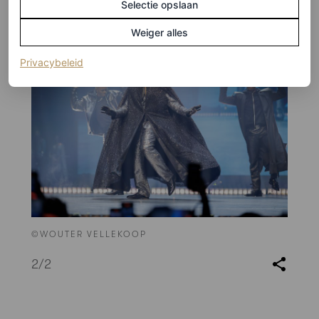
Selectie opslaan
Weiger alles
(opent in een nieuw tabblad)
Privacybeleid
©WOUTER VELLEKOOP
2
/2