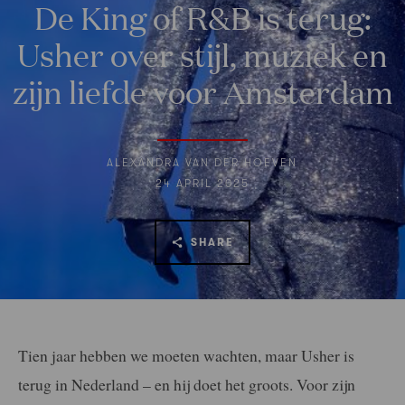
De King of R&B is terug:
Usher over stijl, muziek en
zijn liefde voor Amsterdam
ALEXANDRA VAN DER HOEVEN
24 APRIL 2025
SHARE
Tien jaar hebben we moeten wachten, maar Usher is
terug in Nederland – en hij doet het groots. Voor zijn