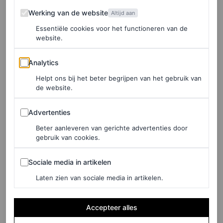
Werking van de website
Werking van de website
Altijd aan
Essentiële cookies voor het functioneren van de
website.
Analytics
Analytics
©WOUTER VELLEKOOP
Helpt ons bij het beter begrijpen van het gebruik van
de website.
1
/2
Advertenties
Advertenties
Beter aanleveren van gerichte advertenties door
gebruik van cookies.
Zijn keuzes op het podium zijn dan ook zelden toevallig.
Wanneer we hem vragen naar zijn voorkeuren, antwoordt
Sociale media in artikelen
Sociale media in artikelen
hij met een knipoog: “Glitter op glitter of zwart leer? Ze
Laten zien van sociale media in artikelen.
zeggen allebei iets anders. Maar op dit moment? Geef
mij maar een outfit vol studs. Dan voel ik me lekker
Accepteer alles
shiny
.”