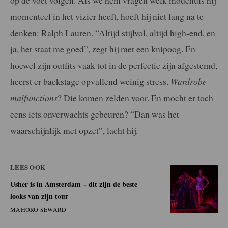
op de voet volgen. Als we hem vragen welk modehuis hij
momenteel in het vizier heeft, hoeft hij niet lang na te
denken: Ralph Lauren. “Altijd stijlvol, altijd high-end, en
ja, het staat me goed”, zegt hij met een knipoog. En
hoewel zijn outfits vaak tot in de perfectie zijn afgestemd,
heerst er backstage opvallend weinig stress.
Wardrobe
malfunctions
? Die komen zelden voor. En mocht er toch
eens iets onverwachts gebeuren? “Dan was het
waarschijnlijk met opzet”, lacht hij.
LEES OOK
Usher is in Amsterdam – dit zijn de beste
looks van zijn tour
MAHORO SEWARD