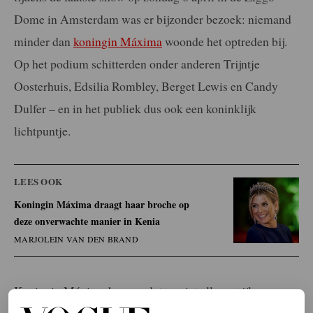
Dome in Amsterdam was er bijzonder bezoek: niemand
minder dan
koningin Máxima
woonde het optreden bij.
Op het podium schitterden onder anderen Trijntje
Oosterhuis, Edsilia Rombley, Berget Lewis en Candy
Dulfer – en in het publiek dus ook een koninklijk
lichtpuntje.
LEES OOK
Koningin Máxima draagt haar broche op
deze onverwachte manier in Kenia
MARJOLEIN VAN DEN BRAND
Koningin Máxima bewees dat ze niet alleen stijl, maar
ook ritme heeft. Dat de royal wel houdt van een feestje én