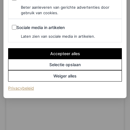
glamoureuze sfeer van de avond. Ze maakte de look af
Beter aanleveren van gerichte advertenties door
gebruik van cookies.
met zwarte lakleren Mary Jane-pumps met grote gouden
studs van Valentino. Soul, glitter en een zingende
Sociale media in artikelen
Sociale media in artikelen
koningin: dit concert had álles.
Laten zien van sociale media in artikelen.
Accepteer alles
Selectie opslaan
Weiger alles
(opent in een nieuw tabblad)
Privacybeleid