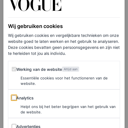
van soulmuziek, blijkt duidelijk uit de video’s die Trijntje
en zelfs Sister Sledge zelf deelden op Instagram. Daarop
Wij gebruiken cookies
is te zien hoe de koningin enthousiast meezingt met het
Wij gebruiken cookies en vergelijkbare technieken om onze
beroemde nummer
We Are Family
, en eerlijk is eerlijk:
website goed te laten werken en het gebruik te analyseren.
dat levert leuke beelden op.
Deze cookies bevatten geen persoonsgegevens en zijn niet
te herleiden tot jou als individu.
Glamoureuze look
Werking van de website
Werking van de website
Altijd aan
Essentiële cookies voor het functioneren van de
De dames van Ladies of Soul maakten er een
website.
gedenkwaardige laatste show van. De aanwezigheid van
Analytics
koningin Máxima gaf de avond net dat beetje extra glans.
Analytics
Stijlvol als altijd viel Máxima bovendien op met een
Helpt ons bij het beter begrijpen van het gebruik van
de website.
zwarte look met glitterrok van Elie Saab en een paar
Advertenties
opvallende gouden oorbellen, perfect passend bij de
Advertenties