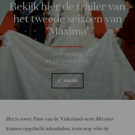
Bekijk hier de trailer van
het tweede seizoen van
‘Máxima’
LOIS LAVERNE
22 DECEMBER 2025
SHARE
Het is zover. Fans van de Videoland-serie
Máxima
kunnen opgelucht ademhalen, want nog vóór de