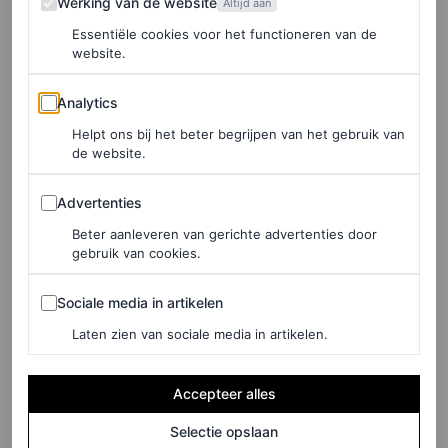
Werking van de website
Altijd aan
Willem-Alexander. Ook zullen Elsie de Brauw en
Essentiële cookies voor het functioneren van de
Sebastian Koch terugkeren als Beatrix en Claus.
website.
De tekst gaat verder onder de afbeeldingen.
Analytics
Analytics
Helpt ons bij het beter begrijpen van het gebruik van
de website.
Advertenties
Advertenties
Beter aanleveren van gerichte advertenties door
gebruik van cookies.
Sociale media in artikelen
Sociale media in artikelen
Laten zien van sociale media in artikelen.
Accepteer alles
Selectie opslaan