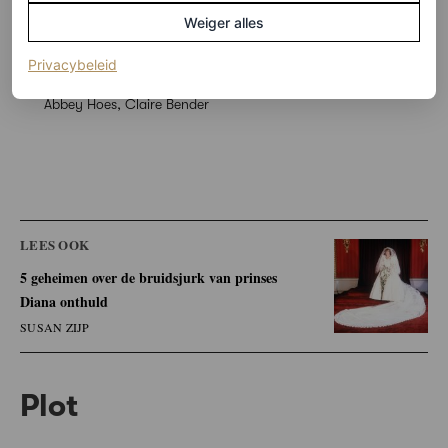
Weiger alles
©ANP
(opent in een nieuw tabblad)
Privacybeleid
3
/3
Abbey Hoes, Claire Bender
LEES OOK
5 geheimen over de bruidsjurk van prinses
Diana onthuld
SUSAN ZIJP
Plot