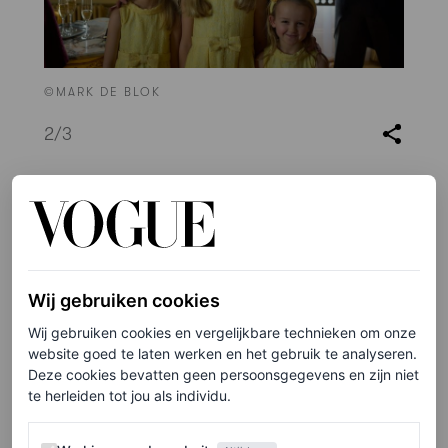
©MARK DE BLOK
2
/3
Ook is bekend dat Bram Suijker de rol van prins Friso
speelt, terwijl Steef de Bot prins Constantijn vertolkt.
Claire Bender zal te zien zijn als prinses Mabel en Abbey
Wij gebruiken cookies
Hoes vertolkt de rol van prinses Laurentien.
Wij gebruiken cookies en vergelijkbare technieken om onze
website goed te laten werken en het gebruik te analyseren.
Verder keert een groot deel van de cast terug in het
Deze cookies bevatten geen persoonsgegevens en zijn niet
tweede seizoen.
Delfina Chaves
blijft de rol van Máxima
te herleiden tot jou als individu.
vervullen, en Martijn Lakemeier speelt wederom
Werking van de website