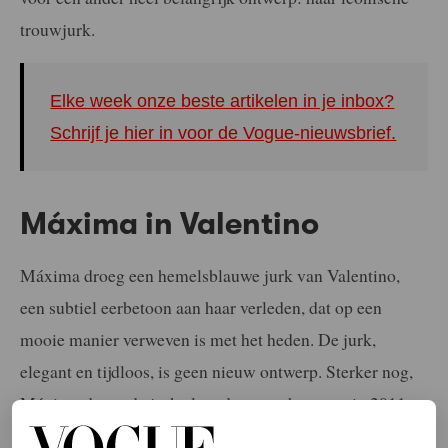
trouwjurk.
Elke week onze beste artikelen in je inbox?
Schrijf je hier in voor de Vogue-nieuwsbrief.
Máxima in Valentino
Máxima droeg een hemelsblauwe jurk van Valentino,
een subtiel eerbetoon aan haar verleden, dat op een
mooie manier verweven is met het heden. De jurk,
elegant en tijdloos, is geen nieuw ontwerp. Sterker nog,
Máxima droeg de jurk al eerder, voor het eerst in 2011.
Daarna zagen we de koningin nogmaals in de jurk in