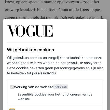
koest, op een speciale manier opgevouwen – zodat het
ontwerp kreukvrij bleef. Toen Diana uit de koets stapte,
zagen de Emanuels dat de jurk tóch gekreukeld was. “Ik
weet nog goed dat ik toen tegen David fluisterde, ‘Oh my
god, hij is gekreukeld’,” vertelde Elizabeth tegen
Daily
Mail
.
Wij gebruiken cookies
De tekst gaat verder onder de afbeelding.
Wij gebruiken cookies en vergelijkbare technieken om onze
website goed te laten werken en het gebruik te analyseren.
Deze cookies bevatten geen persoonsgegevens en zijn niet
te herleiden tot jou als individu.
Werking van de website
Werking van de website
Altijd aan
Essentiële cookies voor het functioneren van de
website.
Analytics