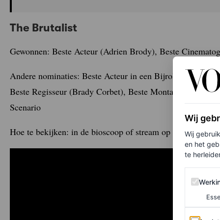
The Brutalist
Gewonnen: Beste Acteur (Adrien Brody), Beste Cinematogr
Andere nominaties: Beste Acteur in een Bijrol (Guy Pearce)
Beste Regisseur (Brady Corbet), Beste Montage, Beste Fil
Scenario
Wij geb
Hoe te bekijken: in de bioscoop of stream op Apple TV (te
Wij gebrui
en het geb
te herleiden
Werking 
Werki
Esse
Analytics