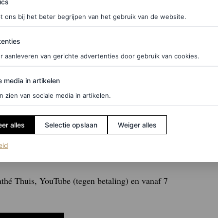
ics
t ons bij het beter begrijpen van het gebruik van de website.
ties
enties
r aanleveren van gerichte advertenties door gebruik van cookies.
edia in artikelen
e media in artikelen
n zien van sociale media in artikelen.
er alles
Selectie opslaan
Weiger alles
rice in een Bijrol (Isabella Rossellini), Beste
(opent in een nieuw tabblad)
eid
 Beste Film, Beste Productiedesign
thé Thuis, YouTube (tegen betaling) en vanaf 7