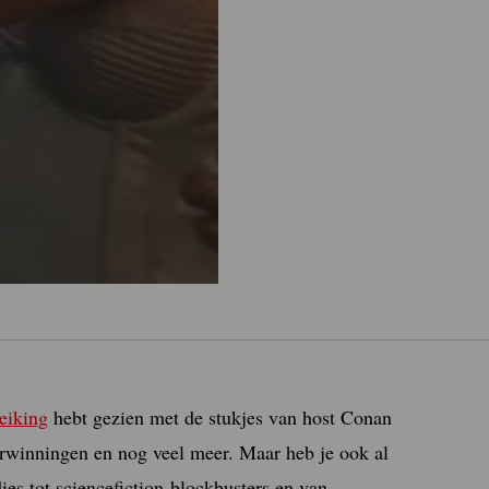
eiking
hebt gezien met de stukjes van host Conan
rwinningen en nog veel meer. Maar heb je ook al
es tot sciencefiction-blockbusters en van