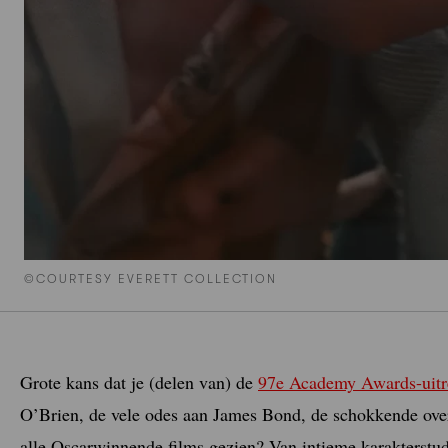
©COURTESY EVERETT COLLECTION
Grote kans dat je (delen van) de
97e Academy Awards-uitr
O’Brien, de vele odes aan James Bond, de schokkende ove
alle Oscarwinnende films gezien? Van intieme karakterstudi