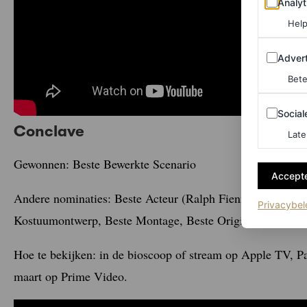
Analyt
Help
Adverten
Advert
Bete
Sociale m
Social
Conclave
Late
Gewonnen: Beste Bewerkte Scenario
Accepte
Andere nominaties: Beste Acteur (Ralph Fiennes), Beste Act
Privacybel
Kostuumontwerp, Beste Montage, Beste Originele Nummer,
Hoe te bekijken: in de bioscoop of stream op Apple TV, Pa
maart op Prime Video.