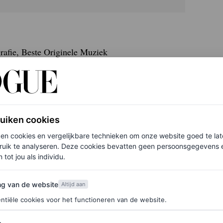
afie, Beste Originele Muziek
, Beste Actrice in een Bijrol (Felicity Jones),
m, Beste Productiedesign, Beste Originele
ruiken cookies
gen betaling).
ken cookies en vergelijkbare technieken om onze website goed te la
ruik te analyseren. Deze cookies bevatten geen persoonsgegevens en
 tot jou als individu.
van de website
ng van de website
Altijd aan
ntiële cookies voor het functioneren van de website.