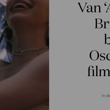
Van ‘
Br
b
Os
film
In d