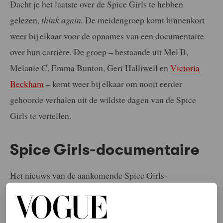
Dacht je het laatste over de Spice Girls te hebben
gelezen,
think again.
De meidengroep komt binnenkort
weer bij elkaar voor de opnames van een documentaire
over hun carrière. De groep – bestaande uit Mel B,
Melanie C, Emma Bunton, Geri Halliwell en
Victoria
Beckham
– komt weer bij elkaar om nooit eerder
gehoorde verhalen uit de wildste dagen van de Spice
Girls te vertellen.
Spice Girls-documentaire
Het nieuws van de aankomende Spice Girls-
documentaire werd bekend gemaakt door Mel B, beter
bekend als Scary Spice. Dat deed ze in een interview in
het Australische tv-programma
The Project
. De