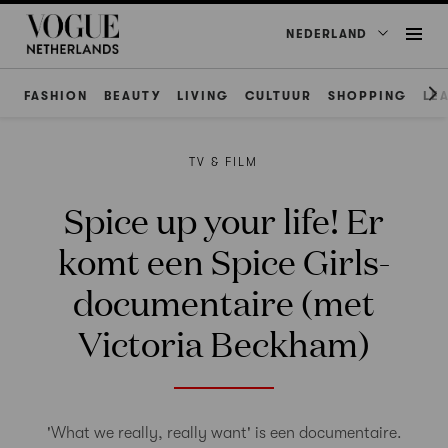
NEDERLAND
FASHION
BEAUTY
LIVING
CULTUUR
SHOPPING
LE
TV & FILM
Spice up your life! Er
komt een Spice Girls-
documentaire (met
Victoria Beckham)
'What we really, really want' is een documentaire.