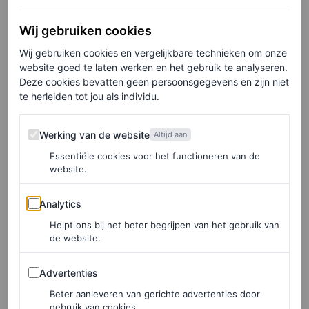
documentaire zal naar verluidt het leven van de Spice
Wij gebruiken cookies
Girls schetsen. In het interview gaf Mel B de kijkers een
Wij gebruiken cookies en vergelijkbare technieken om onze
voorproefje van het soort verhalen dat in de film te horen
website goed te laten werken en het gebruik te analyseren.
Deze cookies bevatten geen persoonsgegevens en zijn niet
zijn. Zo vertelde ze onder andere hoe haar couplet in hun
te herleiden tot jou als individu.
grote hit
Wannabe
tot stand kwam (s
poiler alert
: ze
Werking van de website
schreef de tekst terwijl ze op het toilet zat).
Werking van de website
Altijd aan
Essentiële cookies voor het functioneren van de
website.
Victoria Beckham doet mee
Analytics
Analytics
Het nieuws komt onverwacht, aangezien de groep in
Helpt ons bij het beter begrijpen van het gebruik van
februari dit jaar hun optredens, tournee en zelfs hun film
de website.
annuleerde. Dit omdat Covid-19 “hun momentum had
Advertenties
Advertenties
verpest”, vertelde een bron aan
The Sun
.
De zangeressen
Beter aanleveren van gerichte advertenties door
stonden in 2019 (zonder Posh Spice) voor het laatste
gebruik van cookies.