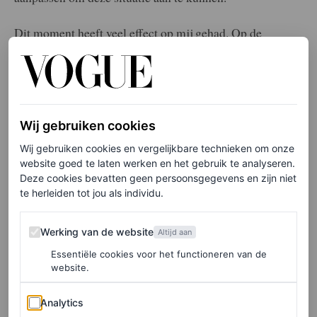
Dit moment heeft veel effect op mij gehad. Op de
basisschool trok ik me terug omdat ik me zwak en
minderwaardig voelde. Ik was heel verlegen omdat de
kinderen er anders uitzagen dan ik, en een vreemde taal
spraken. Om Nederlands te leren bleef ik elke dag twee
Wij gebruiken cookies
uur langer op school, om extra lessen te volgen.
Wij gebruiken cookies en vergelijkbare technieken om onze
website goed te laten werken en het gebruik te analyseren.
Aanpassen en hard werken om mee te kunnen doen
Deze cookies bevatten geen persoonsgegevens en zijn niet
kregen de overhand. Er was geen tijd om rust te nemen,
te herleiden tot jou als individu.
ik voelde me verplicht om zo snel mogelijk ‘normaal’ te
Werking van de website
Werking van de website
Altijd aan
worden.
Essentiële cookies voor het functioneren van de
website.
Jezelf zijn
Analytics
Analytics