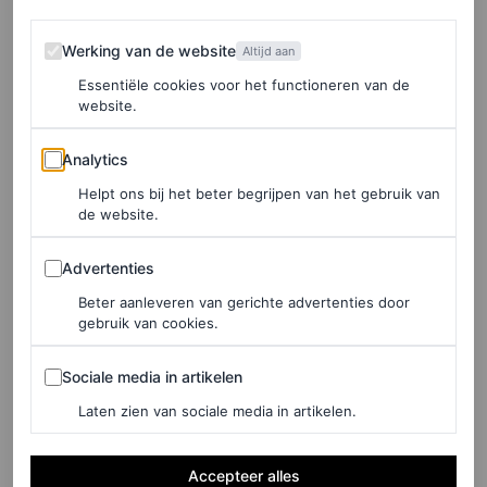
mond geregeld open wanneer Misiedjan háár verhalen
Werking van de website
Werking van de website
Altijd aan
vertelt. De twee kennen elkaar goed: De Vries tekende bij
Essentiële cookies voor het functioneren van de
managementbureau A Million Faces, waarvan Misiedjan
website.
mede-eigenaar is. Vandaag zitten ze hier niet als
Analytics
Analytics
collega’s, maar als vrienden en mediamakers die zich
Helpt ons bij het beter begrijpen van het gebruik van
inzetten voor mensenrechten en tegen discriminatie.
de website.
Advertenties
Advertenties
LEES OOK
Beter aanleveren van gerichte advertenties door
Mode was altijd al politiek, maar het
gebruik van cookies.
activisme is zichtbaarder dan ooit
Sociale media in artikelen
LOIS LAVERNE
Sociale media in artikelen
Laten zien van sociale media in artikelen.
Uitspreken tegen onrecht
Accepteer alles