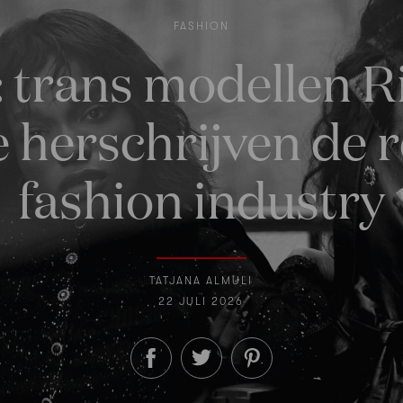
FASHION
: trans modellen R
e herschrijven de r
fashion industry
TATJANA ALMULI
22 JULI 2026