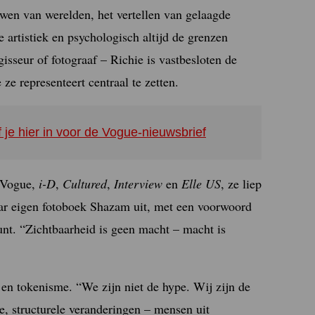
wen van werelden, het vertellen van gelaagde
 artistiek en psychologisch altijd de grenzen
gisseur of fotograaf – Richie is vastbesloten de
ze representeert centraal te zetten.
f je hier in voor de Vogue-nieuwsbrief
 Vogue,
i-D
,
Cultured
,
Interview
en
Elle US
, ze liep
ar eigen fotoboek Shazam uit, met een voorwoord
punt. “Zichtbaarheid is geen macht – macht is
 en tokenisme. “We zijn niet de hype. Wij
zijn de
epe, structurele veranderingen – mensen
uit