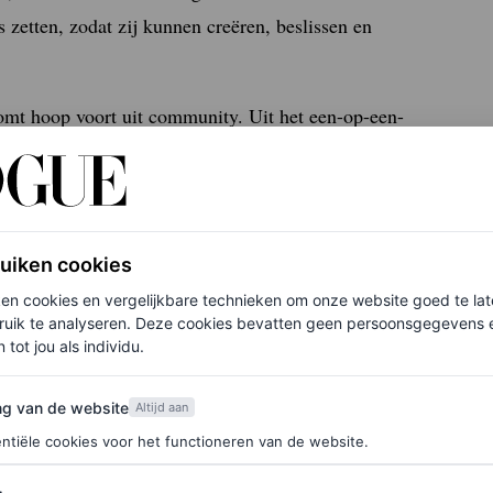
 zetten, zodat zij kunnen creëren, beslis
sen en
omt hoop voort uit com
munity. Uit het een-op-een-
ijkt – dáár gaat het echt om
in het leven.” In een
iet alleen werk, maar ook een vorm van heling, een
ar ook gehoord te wor
den. Haar werk viert
juist die drie krachten
op zichzelf al revolutionair
ruiken cookies
ken cookies en vergelijkbare technieken om onze website goed te la
ruik te analyseren. Deze cookies bevatten geen persoonsgegevens en
 tot jou als individu.
van de website
ng van de website
Altijd aan
ntiële cookies voor het functioneren van de website.