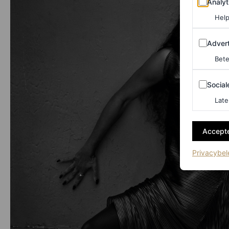
Analyt
Help
Adverten
Advert
Bete
Sociale m
Social
Late
Accepte
Privacybel