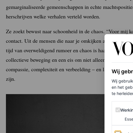
gemarginaliseerde gemeenschappen in echte
machtsposities
herschrijven welke verhalen verteld worden.
Ze zoekt bewust naar
schoonheid in de chaos. “Voor
mij k
contact. Uit de mensen die
naar je omkijken als niemand
k
tijd van
overweldigend rumoer en
chaos is haar carrière n
collectieve beweging en een
eis om niet alleen gezien, ma
compassie, complexiteit en
verbeelding – en laat zien hoe 
Wij geb
zijn.
Wij gebrui
en het geb
te herleiden
Werking 
Werki
Esse
Analytics