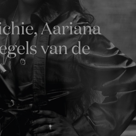
ichie, Aariana
egels van de